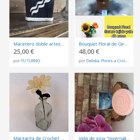
Macetero doble artesanal
Bouquet Floral de Girasol a Crochet y Jarrón de Yute | Hecho a Mano
25,00 €
48,00 €
por
TU TURNO
por
Delidia. Flores a Crochet����
Margarita de Crochet Hecha a Mano – Flor de Ganchillo con Tallo Flexible
Vela de soja "Invernalia"