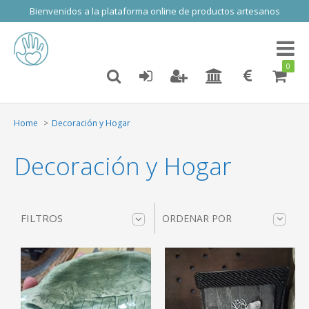
Bienvenidos a la plataforma online de productos artesanos
Toggl
naviga
0
Home
Decoración y Hogar
Decoración y Hogar
FILTROS
ORDENAR POR