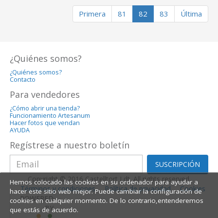
Primera
81
82
83
Última
¿Quiénes somos?
¿Quiénes somos?
Contacto
Para vendedores
¿Cómo abrir una tienda?
Funcionamiento Artesanum
Hacer fotos que vendan
AYUDA
Regístrese a nuestro boletín
SUSCRIPCIÓN
Copyright © 2016 Castelltort Ldt. All rights reserved.
Hemos colocado las cookies en su ordenador para ayudar a
Términos y condiciones
Política de privacidad
Cookies
hacer este sitio web mejor. Puede cambiar la configuración de
POWERED
cookies en cualquier momento. De lo contrario,entenderemos
BY
que estás de acuerdo.