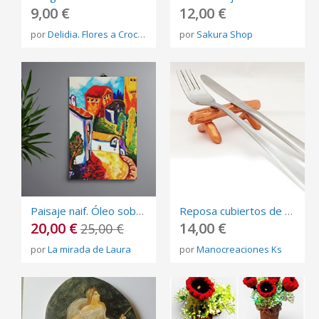
9,00 €
12,00 €
por
Delidia. Flores a Crochet����
por
Sakura Shop
Paisaje naif. Óleo sobre lienzo 100% original
Reposa cubiertos de color cobre con forma de tronco de árbol(6 unidades).
20,00 €
14,00 €
25,00 €
por
La mirada de Laura
por
Manocreaciones Ks