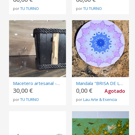
por
TU TURNO
por
TU TURNO
Macetero artesanal -palosanto
Mandala "BRISA DE LAVANDA"
30,00 €
0,00 €
Agotado
por
TU TURNO
por
Lau Arte & Esencia