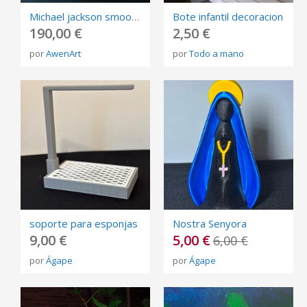
Michael jackson smooth criminal
Bote infantil decoracion
190,00 €
2,50 €
por
AwenArt
por
Todo a mano
soporte para esponjas
Nostra Senyora
9,00 €
5,00 €
6,00 €
por
Ágape
por
Ágape