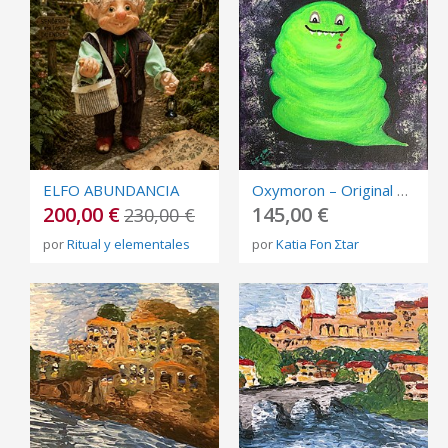
ELFO ABUNDANCIA
Oxymoron – Original Acrylic Painting on Stretched Canvas | 18 × 18 cm | OOAK
200,00 €
145,00 €
230,00 €
por
Ritual y elementales
por
Katia Fon Σtar