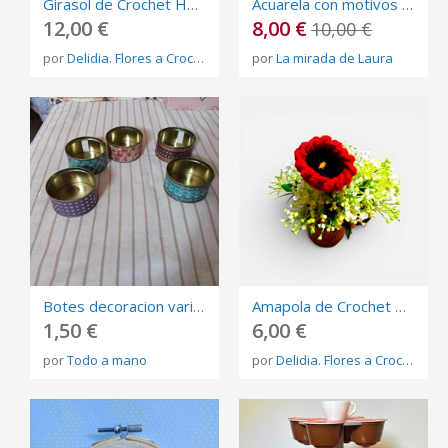
Girasol de Crochet Hecho a Mano – Flor de Ganchillo Tejida con Tallo Flexible
Acuarela con motivos marineros
12,00 €
8,00 €
10,00 €
por
Delidia. Flores a Crochet����
por
La mirada de Laura
Botes decoracion varios
Amapola de Crochet Hecha a Mano – Flor de Ganchillo con Tallo Flexible
1,50 €
6,00 €
por
Todo a mano
por
Delidia. Flores a Crochet����