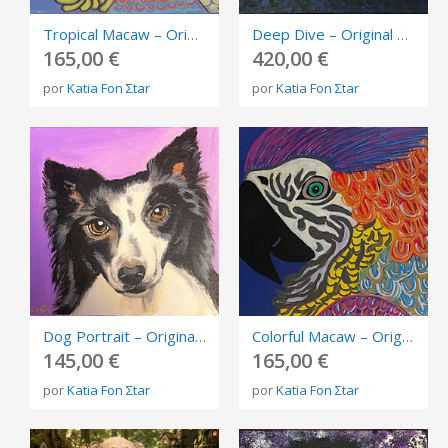
Tropical Macaw – Original Acrylic Painting on Stretched Canvas | 18 × 24 cm | OOAK
Deep Dive – Original Acrylic Painting on Stretched Canvas | 40 × 50 cm | OOAK
165,00 €
420,00 €
por
Katia Fon Σtar
por
Katia Fon Σtar
Dog Portrait – Original Acrylic Painting on Stretched Canvas | 18 × 18 cm | OOAK
Colorful Macaw – Original Acrylic Painting on Stretched Canvas | 18 × 24 cm | OOAK
145,00 €
165,00 €
por
Katia Fon Σtar
por
Katia Fon Σtar