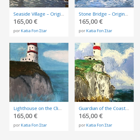
Seaside Village – Original Acrylic Painting on Stretched Canvas | 18 × 24 cm | OOAK
Stone Bridge – Original Acrylic Painting on Stretched Canvas | 18 × 24 cm | OOAK
165,00 €
165,00 €
por
Katia Fon Σtar
por
Katia Fon Σtar
Lighthouse on the Cliffs – Original Acrylic Painting on Stretched Canvas | 24 × 18 cm | OOAK
Guardian of the Coast – Original Acrylic Painting on Stretched Canvas | 24 × 18 cm | OOAK
165,00 €
165,00 €
por
Katia Fon Σtar
por
Katia Fon Σtar