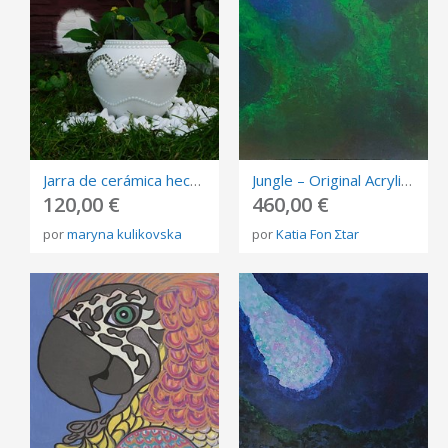
Jarra de cerámica hecha a mano para jardín
Jungle – Original Acrylic Painting on Stretched Canvas | 41 × 59 cm | OOAK
120,00 €
460,00 €
por
maryna kulikovska
por
Katia Fon Σtar