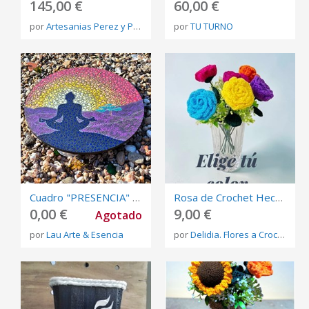
145,00 €
60,00 €
por
Artesanias Perez y Perez
por
TU TURNO
Cuadro "PRESENCIA" Arte en Puntillismo
Rosa de Crochet Hecha a Mano – Flor de Ganchillo Eterna (Elige tu Color)
0,00 €
9,00 €
Agotado
por
Lau Arte & Esencia
por
Delidia. Flores a Crochet����