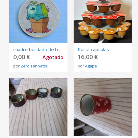
cuadro bordado de bulbasur en una maceta
Porta cápsulas
0,00 €
16,00 €
Agotado
por
Zero Tenbatsu
por
Ágape