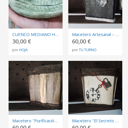
CUENCO MEDIANO HOJA
Macetero Artesanal – Cuarzo Faden sobre Madera Negra
30,00 €
60,00 €
por
HOJA
por
TU TURNO
Macetero "Purificación Astral" – Palo Santo y Madera
Macetero "El Secreto del Tiempo" – Madera, Llave y Candado
60,00 €
60,00 €