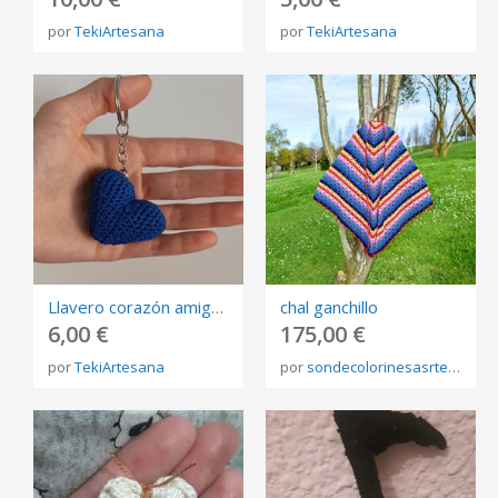
por
TekiArtesana
por
TekiArtesana
Llavero corazón amigurumi
chal ganchillo
6,00 €
175,00 €
por
TekiArtesana
por
sondecolorinesasrtesanía