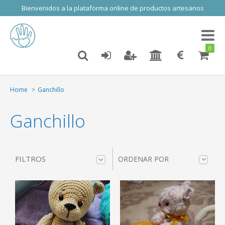
Bienvenidos a la plataforma online de productos artesanos
Toggl
naviga
0
Home
Ganchillo
Ganchillo
FILTROS
ORDENAR POR