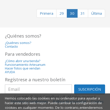
Primera
29
30
31
Última
¿Quiénes somos?
¿Quiénes somos?
Contacto
Para vendedores
¿Cómo abrir una tienda?
Funcionamiento Artesanum
Hacer fotos que vendan
AYUDA
Regístrese a nuestro boletín
SUSCRIPCIÓN
Copyright © 2016 Castelltort Ldt. All rights reserved.
Hemos colocado las cookies en su ordenador para ayudar a
Términos y condiciones
Política de privacidad
Cookies
hacer este sitio web mejor. Puede cambiar la configuración de
POWERED
cookies en cualquier momento. De lo contrario,entenderemos