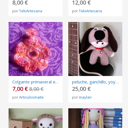
8,00 €
12,00 €
por
TekiArtesana
por
TekiArtesana
Colgante primaveral en crochet
peluche, ganchillo, yoyo, perrito, capucha, amigurumi, muñeco, juguete, regalo,
7,00 €
25,00 €
8,00 €
por
Articulosmaite
por
maylan