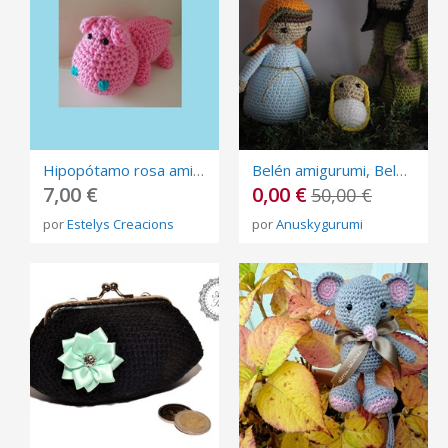
Hipopótamo rosa amigurumi
Belén amigurumi, Belén artesano, artesania con hilos.
7,00 €
0,00 €
50,00 €
por
Estelys Creacions
por
Anuskygurumi