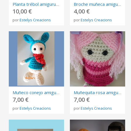
Planta trébol amigurumi
Broche muñeca amigurumi
10,00 €
4,00 €
por
Estelys Creacions
por
Estelys Creacions
Muñeco conejo amigurumi
Muñequita rosa amigurumi
7,00 €
7,00 €
por
Estelys Creacions
por
Estelys Creacions