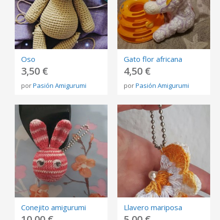
Oso
Gato flor africana
3,50 €
4,50 €
por
Pasión Amigurumi
por
Pasión Amigurumi
Conejito amigurumi
Llavero mariposa
10,00 €
5,00 €