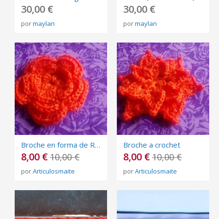
30,00 €
30,00 €
por
maylan
por
maylan
Broche en forma de Rosa
Broche a crochet
8,00 €
8,00 €
10,00 €
10,00 €
por
Articulosmaite
por
Articulosmaite