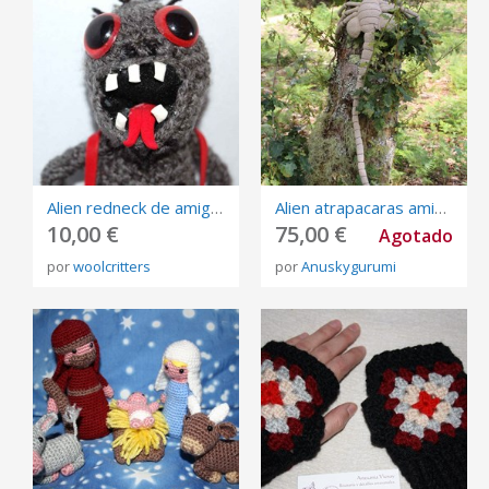
Alien redneck de amigurumi
Alien atrapacaras amigurumi
10,00 €
75,00 €
Agotado
por
woolcritters
por
Anuskygurumi