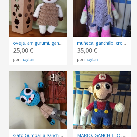
oveja, amigurumi, ganchillo, crochet, manualidad, arte, juguete, muñeco, regalo, adorno
muñeca, ganchillo, crochet, juguete, adorno, manualidad, lana, hilo , amigurumi
25,00 €
35,00 €
por
maylan
por
maylan
Gato Gumball a ganchillo
MARIO, GANCHILLO, MUÑECO, AMIGURUMI, CROCHET