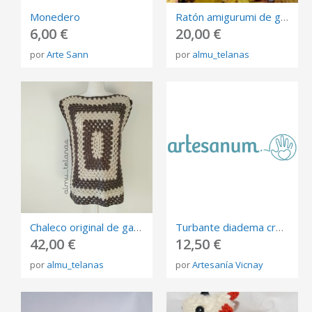
Monedero
Ratón amigurumi de ganchillo o crochet
6,00 €
20,00 €
por
Arte Sann
por
almu_telanas
Chaleco original de ganchillo o crochet
Turbante diadema crochet
42,00 €
12,50 €
por
almu_telanas
por
Artesanía Vicnay