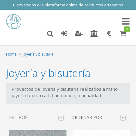
Bienvenidos a la plataforma online de productos artesanos
Toggl
naviga
0
Home
Joyería y bisutería
Joyería y bisutería
Proyectos de joyería y bisutería realizados a mano
joyería textil, craft, hand made, manualidad
FILTROS
ORDENAR POR