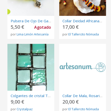
Pulsera De Ojo De Gato Y Trébol
Collar Deidad Africana Mangala De Semillas, Collar Tribal
5,50 €
17,00 €
Agotado
por
Lima Limón Artesanía
por
El Tallercito Nómada
Colgantes de cristal Tíffany. CristalPaz
Collar De Mala, Rosario Budista De 108 Semillas Amazónicas
9,00 €
20,00 €
por
Crystalpaz
por
El Tallercito Nómada