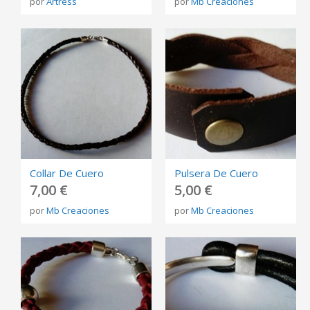
por
Artress
por
Mb Creaciones
Collar De Cuero
Pulsera De Cuero
7,00 €
5,00 €
por
Mb Creaciones
por
Mb Creaciones