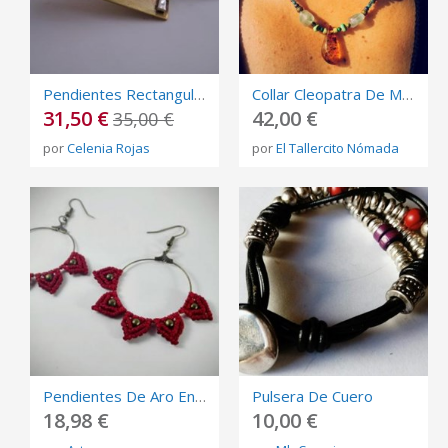
Pendientes Rectangulares De Bronce Y Plata
Collar Cleopatra De Macramé Con Ámbar Mexicano
31,50 €
42,00 €
35,00 €
por
Celenia Rojas
por
El Tallercito Nómada
Pendientes De Aro En Macramé. Varios Colores Disponibles
Pulsera De Cuero
18,98 €
10,00 €