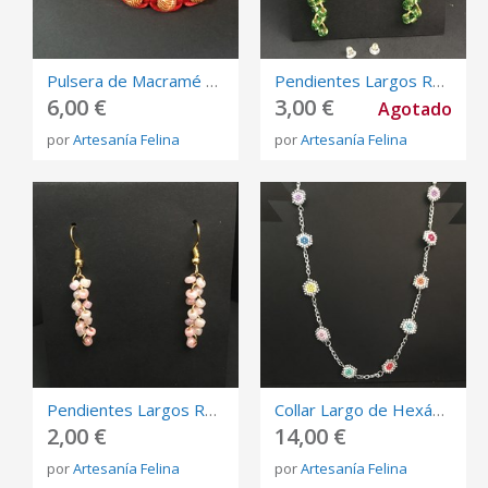
Pulsera de Macramé con Cola de Ratón y Cuentas de Madera
Pendientes Largos Rocalla Verde
6,00 €
3,00 €
Agotado
por
Artesanía Felina
por
Artesanía Felina
Pendientes Largos Rocalla Tonos Rosa
Collar Largo de Hexágonos de Rocalla de Colores
2,00 €
14,00 €
por
Artesanía Felina
por
Artesanía Felina