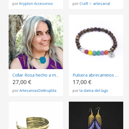
por
Krypton Accesorios
por
Craft ✨ artesanal
Collar Rosa hecho a mano en Macramé
Pulsera abrecaminos con medalla llave plata de ley y ojo de tigre
27,00 €
17,00 €
por
ArtesaniasDeBrujilda
por
la dama del lago