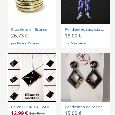
Brazalete en Bronce
Pendientes cascada mostacilla largos, tonos dorados y azules
26,73 €
18,00 €
por
Rivero Diseño
por
Maki Awai
Collar CRONICAS VAMPIRICAS - Colgante - Mini Libro - THE VAMPIRE DIARIES - Accesorio - Vampiros
Pendientes de resina epoxi
12,99 €
15,00 €
18,99 €