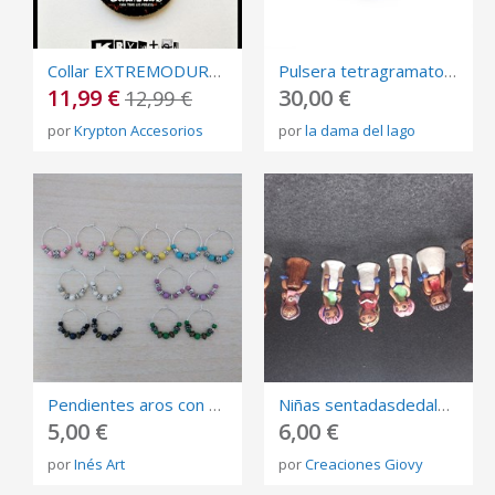
Collar EXTREMODURO - Colgante - PARA TODOS LOS PUBLICOS - Complemento - Rock
Pulsera tetragramaton cristal swarovski rojo y cierre plata reasa
11,99 €
30,00 €
12,99 €
por
Krypton Accesorios
por
la dama del lago
Pendientes aros con abalorios
Niñas sentadasdedales de coleccion
5,00 €
6,00 €
por
Inés Art
por
Creaciones Giovy