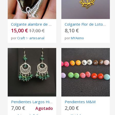
Colgante alambre de aluminio y cuarzo café.
Colgante Flor de Loto de plata y baño de oro
15,00 €
8,10 €
17,00 €
por
Craft ✨ artesanal
por
MYAiimo
Pendientes Largos Hippies Boho con Piedras Naturales y Cuentas de Metal
Pendientes M&M
7,00 €
2,00 €
Agotado