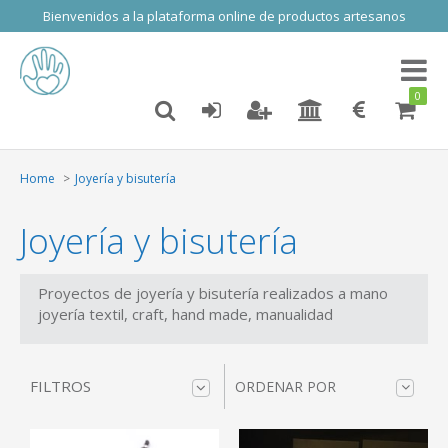
Bienvenidos a la plataforma online de productos artesanos
Toggl
naviga
0
Home
Joyería y bisutería
Joyería y bisutería
Proyectos de joyería y bisutería realizados a mano
joyería textil, craft, hand made, manualidad
FILTROS
ORDENAR POR