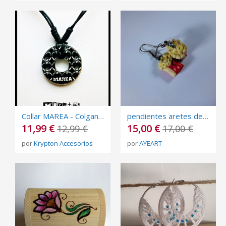
Collar MAREA - Colgante - Rock - Estampado - Calavera Pirata - Ajustable
pendientes aretes de porcelana fría arcilla polimérica de forma de pop korn palomitas de maiz
11,99 €
15,00 €
12,99 €
17,00 €
por
Krypton Accesorios
por
AYEART