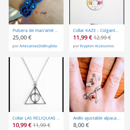
Pulsera de macramé con turquesas
Collar KAZE - Colgante - NO ENCAJES - Complemento - Rap - Rapero - Ajustable
25,00 €
11,99 €
12,99 €
por
ArtesaniasDeBrujilda
por
Krypton Accesorios
Collar LAS RELIQUIAS DE LA MUERTE - Colgante Plateado HARRY POTTER - DEATHLY HALLOWS
Anillo ajustable alpaca. Plata alemana.
10,99 €
8,00 €
11,99 €