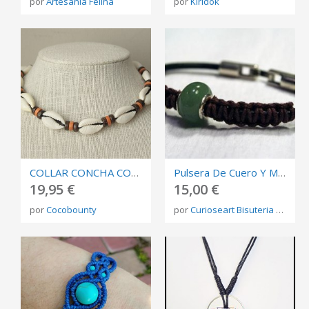
por
Artesanía Felina
por
Kiridok
COLLAR CONCHA COWRIE SURFERO SUPERVIVIENTES 012
Pulsera De Cuero Y Macramé Con Piedra De Jade
19,95 €
15,00 €
por
Cocobounty
por
Curioseart Bisuteria y Joyas