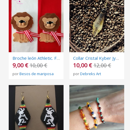
Broche león Athletic. Final de copa del rey Athletic
Collar Cristal Kyber Jyn Erso
9,00 €
10,00 €
10,00 €
12,00 €
por
Besos de mariposa
por
Debreks Art