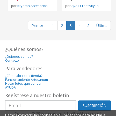
por
Krypton Accesorios
por
Ayas Creativity18
Primera
1
2
3
4
5
Última
¿Quiénes somos?
¿Quiénes somos?
Contacto
Para vendedores
¿Cómo abrir una tienda?
Funcionamiento Artesanum
Hacer fotos que vendan
AYUDA
Regístrese a nuestro boletín
SUSCRIPCIÓN
Copyright © 2016 Castelltort Ldt. All rights reserved.
Hemos colocado las cookies en su ordenador para ayudar a