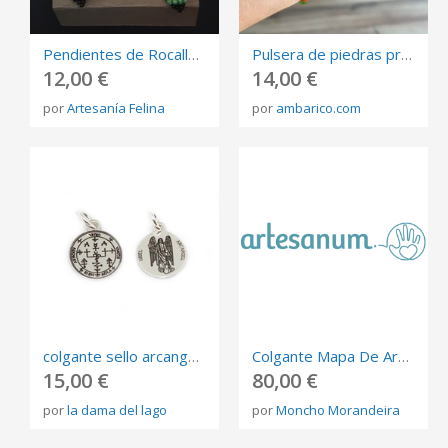
Pendientes de Rocalla Miyuki con Silueta de Chico Rasta
Pulsera de piedras preciosas con ambar
12,00 €
14,00 €
por
Artesanía Felina
por
ambarico.com
colgante sello arcangel Uriel 12mm plata de ley
Colgante Mapa De Aragón
15,00 €
80,00 €
por
la dama del lago
por
Moncho Morandeira