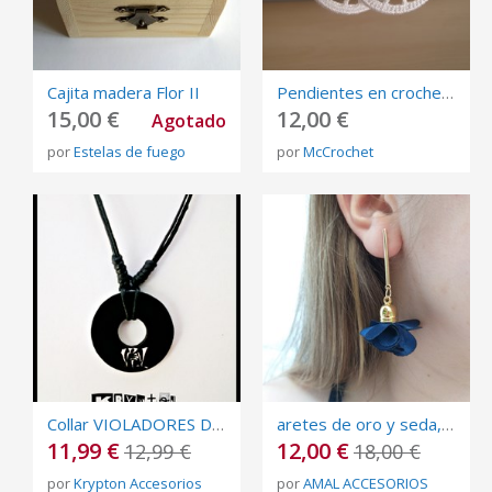
Cajita madera Flor II
Pendientes en crochet en color Blanco - Pendientes aros, - Crochet Earrings - Aros Boho Chic
15,00 €
12,00 €
Agotado
por
Estelas de fuego
por
McCrochet
Collar VIOLADORES DEL VERSO - Colgante - DOBLE V - Complemento - Rap - Hip Hop
aretes de oro y seda, azul oscuro. Pendientes. (oro 14 k)
11,99 €
12,00 €
12,99 €
18,00 €
por
Krypton Accesorios
por
AMAL ACCESORIOS