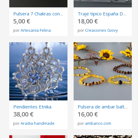
Pulsera 7 Chakras con Cuentas de Madera
Traje tipico España Dedales de coleccion
5,00 €
18,00 €
por
Artesanía Felina
por
Creaciones Giovy
Pendientes Etnika
Pulsera de ambar baltico para mujer
38,00 €
16,00 €
por
Aradia handmade
por
ambarico.com