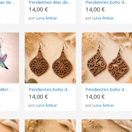
Pendientes Alas de Fantasía Violeta en Resina Artesanal
Pendientes Alas de Mariposa Azul Real
Pendientes boho de flecos coral Naranja
14,00 €
14,00 €
r
por
Luna Ámbar
por
Luna Ámbar
Pendientes colibrí multicolor
Pendientes boho de madera calados con mandala floral
Pendientes boho de madera calados con arabescos
14,00 €
14,00 €
r
por
Luna Ámbar
por
Luna Ámbar