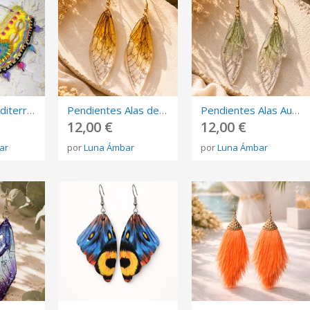
Sun of the Mediterranean – OOAK Textile Art Necklace
Pendientes Alas de Luz Amarilla – Resina artesanal
Pendientes Alas Aurora verde en Resina
12,00 €
12,00 €
tar
por
Luna Ámbar
por
Luna Ámbar