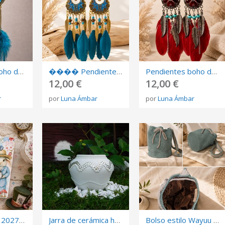
Pendientes boho de plumas azules | Pendientes largos
���� Pendientes boho de plumas azules | Pendientes largos
Pendientes boho de plumas rojas | Pendientes largos
12,00 €
12,00 €
r
por
Luna Ámbar
por
Luna Ámbar
Agenda diaria 2027 Alicia en el país...
Jarra de cerámica hecha a mano para jardín
Bolso estilo Wayuu en verde salvia empolvado