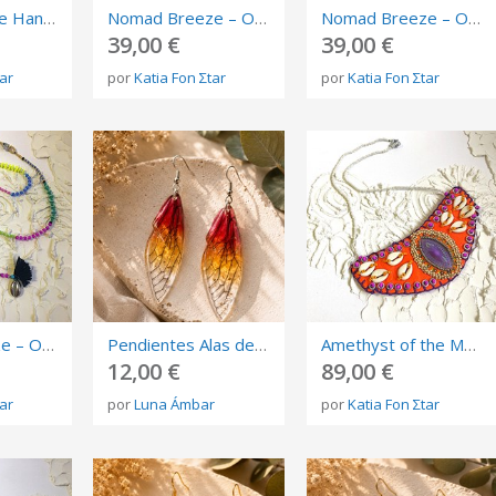
Blue Lucky Eye Handmade bracelet
Nomad Breeze – OOAK Long Beaded Necklace
Nomad Breeze – OOAK Long Beaded Necklace
39,00 €
39,00 €
tar
por
Katia Fon Σtar
por
Katia Fon Σtar
Nomad Breeze – OOAK Long Beaded Necklace
Pendientes Alas de Fantasía Degradado Rojo, Amarillo y Transparente en Resina Artesanal
Amethyst of the Mediterranean – OOAK Textile Art Necklace
12,00 €
89,00 €
tar
por
Luna Ámbar
por
Katia Fon Σtar