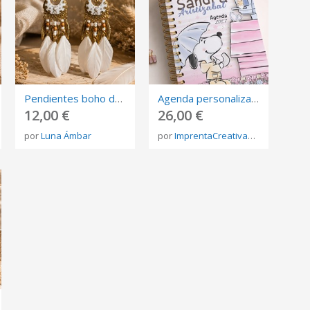
Pendientes boho de plumas blancas | Pendientes largos artesanales
Agenda personalizada Snoopy 2027
12,00 €
26,00 €
por
Luna Ámbar
por
ImprentaCreativaAmbar