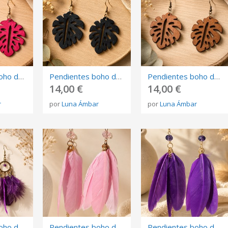
Pendientes boho de madera con hoja monstera roja
Pendientes boho de madera con hoja monstera negra
Pendientes boho de madera con hoja monstera natural Marrón
14,00 €
14,00 €
r
por
Luna Ámbar
por
Luna Ámbar
Pendientes boho de plumas moradas con aro dorado
Pendientes boho de plumas rosas y cristal facetado | Hechos a mano
Pendientes boho de plumas moradas y cristal violeta | Estilo étnico