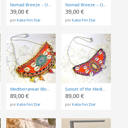
Nomad Breeze – OOAK Long Beaded Necklace
Nomad Breeze – OOAK Long Beaded Necklace
39,00 €
39,00 €
por
Katia Fon Σtar
por
Katia Fon Σtar
Mediterranean Bloom – OOAK Textile Art Necklace
Sunset of the Mediterranean – OOAK Textile Art Necklace
89,00 €
89,00 €
por
Katia Fon Σtar
por
Katia Fon Σtar