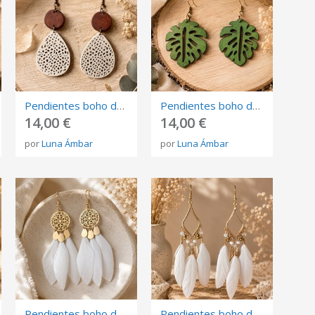
Pendientes boho de madera con diseño calado en forma de lágrima
Pendientes boho de madera con forma de hoja monstera verde
14,00 €
14,00 €
por
Luna Ámbar
por
Luna Ámbar
Pendientes boho de plumas blancas y filigrana dorada
Pendientes boho de plumas blancas y detalles dorados