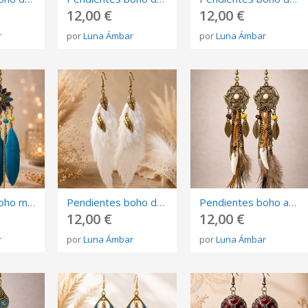
12,00 €
12,00 €
r
por
Luna Ámbar
por
Luna Ámbar
Pendientes boho multicolor con plumas y flor vintage
Pendientes boho de plumas blancas | Pendientes largos
Pendientes boho atrapasueños con plumas | Pendientes largos
12,00 €
12,00 €
r
por
Luna Ámbar
por
Luna Ámbar