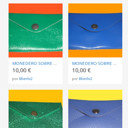
MONEDERO SOBRE VERDE PISTACHO
MONEDERO SOBRE AZUL BILBAO CHAROL
10,00 €
10,00 €
por
Bberbi2
por
Bberbi2