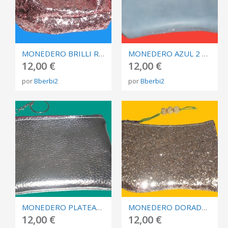
MONEDERO BRILLI ROSA CREMALLERA BLANCA
MONEDERO AZUL 2 BOLSILLOS
12,00 €
12,00 €
por
Bberbi2
por
Bberbi2
MONEDERO PLATEADO
MONEDERO DORADO Y CAMUFLAJE
12,00 €
12,00 €