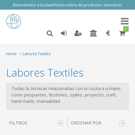
Bienvenidos a la plataforma online de productos artesanos
Toggl
naviga
0
Home
Labores Textiles
Labores Textiles
Todas la técnicas relacionadas con la costura a mano
como pespuntes, festones, ojales, proyecto, craft,
hand made, manualidad
FILTROS
ORDENAR POR