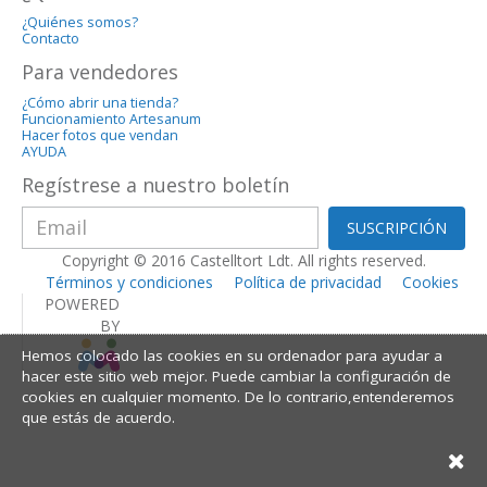
¿Quiénes somos?
Contacto
Para vendedores
¿Cómo abrir una tienda?
Funcionamiento Artesanum
Hacer fotos que vendan
AYUDA
Regístrese a nuestro boletín
SUSCRIPCIÓN
Copyright © 2016 Castelltort Ldt. All rights reserved.
Términos y condiciones
Política de privacidad
Cookies
POWERED
BY
Hemos colocado las cookies en su ordenador para ayudar a
hacer este sitio web mejor. Puede cambiar la configuración de
cookies en cualquier momento. De lo contrario,entenderemos
que estás de acuerdo.