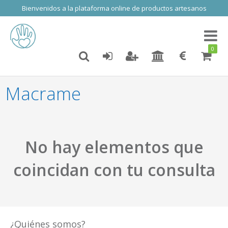
Bienvenidos a la plataforma online de productos artesanos
Toggl
naviga
0
Macrame
No hay elementos que
coincidan con tu consulta
¿Quiénes somos?