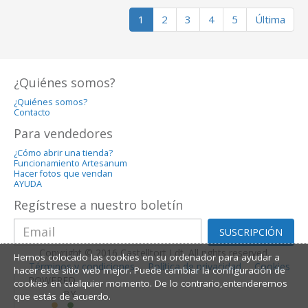
1
2
3
4
5
Última
¿Quiénes somos?
¿Quiénes somos?
Contacto
Para vendedores
¿Cómo abrir una tienda?
Funcionamiento Artesanum
Hacer fotos que vendan
AYUDA
Regístrese a nuestro boletín
SUSCRIPCIÓN
Copyright © 2016 Castelltort Ldt. All rights reserved.
Hemos colocado las cookies en su ordenador para ayudar a
Términos y condiciones
Política de privacidad
Cookies
hacer este sitio web mejor. Puede cambiar la configuración de
POWERED
cookies en cualquier momento. De lo contrario,entenderemos
BY
que estás de acuerdo.