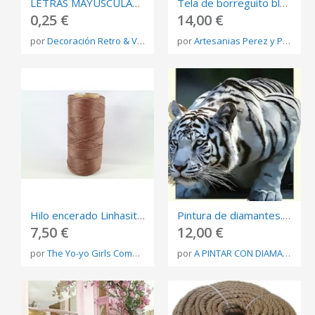
LETRAS MAYÚSCULAS EN MADERA
Tela de borreguito blanco
0,25 €
14,00 €
por
Decoración Retro & Vintage
por
Artesanias Perez y Perez
Hilo encerado Linhasita 1mm n.567
Pintura de diamantes. Cuadro de manualidades de lienzo 30X40cms Ref: shdiysup18200817666
7,50 €
12,00 €
por
The Yo-yo Girls Company
por
A PINTAR CON DIAMANTES