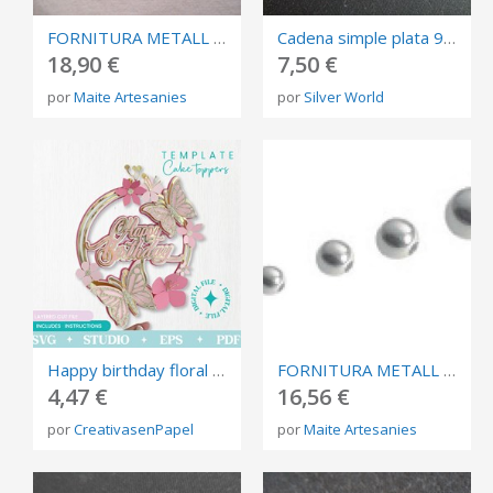
FORNITURA METALL REFERÈNCIA: C41
Cadena simple plata 925
18,90 €
7,50 €
por
Maite Artesanies
por
Silver World
Happy birthday floral cake topper SVG
FORNITURA METALL REFERÈNCIA: C57
4,47 €
16,56 €
por
CreativasenPapel
por
Maite Artesanies