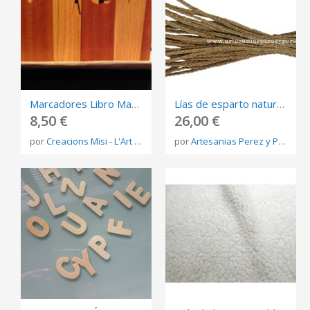
Marcadores Libro Madera
Lías de esparto natural cocido (machacado)
8,50 €
26,00 €
por
Creacions Misi - L'Art de Reciclar
por
Artesanias Perez y Perez