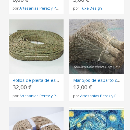
por
Artesanias Perez y Perez
por
Tuxe Design
Rollos de pleita de esparto
Manojos de esparto crudo 70CM SIN PICAR
32,00 €
12,00 €
por
Artesanias Perez y Perez
por
Artesanias Perez y Perez