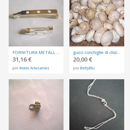
FORNITURA METALL REFERÈNCIA: C24
gusci conchiglie di chiocciole di mare
31,16 €
20,00 €
por
Maite Artesanies
por
BettyBlu