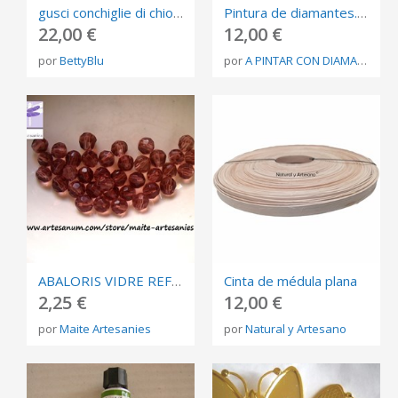
gusci conchiglie di chiocciole di terra
Pintura de diamantes. Cuadro de manualidades de lienzo 30X40cms Ref: shdiysup18201020783
22,00 €
12,00 €
por
BettyBlu
por
A PINTAR CON DIAMANTES
ABALORIS VIDRE REFERÈNCIA: CR34
Cinta de médula plana
2,25 €
12,00 €
por
Maite Artesanies
por
Natural y Artesano