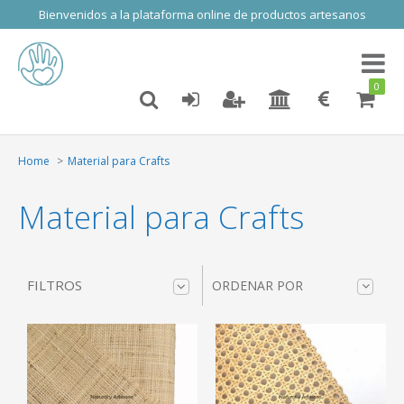
Bienvenidos a la plataforma online de productos artesanos
Toggl
naviga
0
Home
Material para Crafts
Material para Crafts
FILTROS
ORDENAR POR