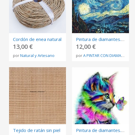
Cordón de enea natural
Pintura de diamantes. Cuadro de manualidades de lienzo 30X40cms Ref: shdiysup18200810896
13,00 €
12,00 €
por
Natural y Artesano
por
A PINTAR CON DIAMANTES
Tejido de ratán sin piel
Pintura de diamantes. Cuadro de manualidades de lienzo 30X30cms Ref: shgame18200602287