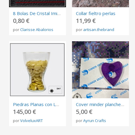
8 Bolas De Cristal Imitación Perla 8Mm Agujero 1Mm
Collar fieltro perlas
0,80 €
11,99 €
por
Clarisse Abalorios
por
artisan.thebrand
Piedras Planas con LUZ Vitrificadas (color ARENA Día) (Caja de 5 kilos - 11 pounds)
Cover minder planchette
145,00 €
5,00 €
por
VolveluxART
por
Ayrun Crafts