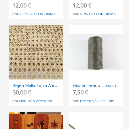
12,00 €
12,00 €
por
A PINTAR CON DIAMANTES
por
A PINTAR CON DIAMANTES
Rejilla Malla Extra Ancha Decoración
Hilo encerado Linhasita 1mm n.206
30,00 €
7,50 €
por
Natural y Artesano
por
The Yo-yo Girls Company