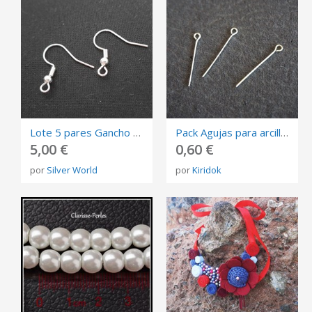
Lote 5 pares Gancho pendiente acero y plata 925
Pack Agujas para arcilla polimérica
5,00 €
0,60 €
por
Silver World
por
Kiridok