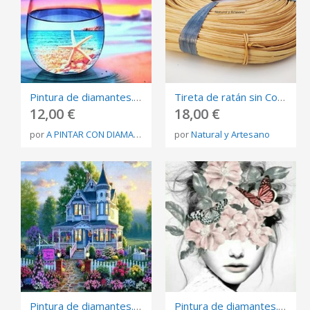
Pintura de diamantes. Cuadro de manualidades de lienzo 30X30cms Ref: shdiysup18200907714
Tireta de ratán sin Corteza
12,00 €
18,00 €
por
A PINTAR CON DIAMANTES
por
Natural y Artesano
Pintura de diamantes. Cuadro de manualidades de lienzo 30X30cms Ref: shdiysup18200907714
Pintura de diamantes. Cuadro de manualidades de lienzo 30X40cms Ref: shdiysup18200915410