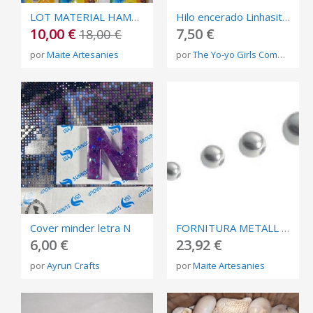
LOT MATERIAL HAMA BEADS
Hilo encerado Linhasita 1mm n.366
10,00 €
7,50 €
18,00 €
por
Maite Artesanies
por
The Yo-yo Girls Company
Cover minder letra N
FORNITURA METALL REFERÈNCIA: C56
6,00 €
23,92 €
por
Ayrun Crafts
por
Maite Artesanies