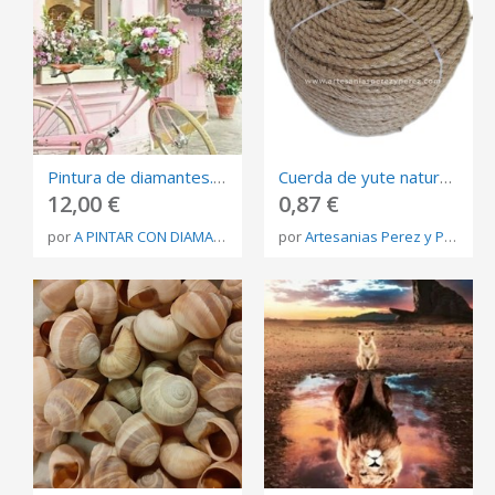
Pintura de diamantes. Cuadro de manualidades de lienzo 30X40cms Ref: shdiysup18200817666
Cuerda de yute natural 10mm
12,00 €
0,87 €
por
A PINTAR CON DIAMANTES
por
Artesanias Perez y Perez