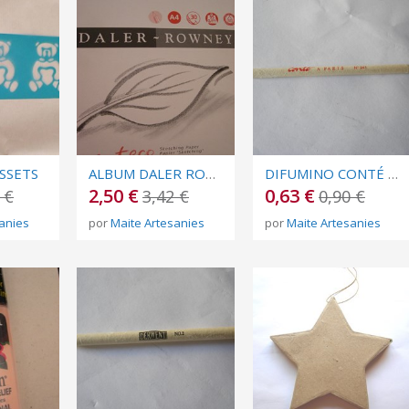
SSETS
ALBUM DALER ROWNEY A4
DIFUMINO CONTÉ Nº 941
2,50 €
0,63 €
 €
3,42 €
0,90 €
anies
por
Maite Artesanies
por
Maite Artesanies