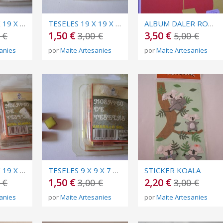
TESELES 19 X 19 X 7 MM (GRAN) SORRA
TESELES 19 X 19 X 7 MM ▲ TARONJA FOSC
ALBUM DALER ROWNEY A5
1,50 €
3,50 €
 €
3,00 €
5,00 €
anies
por
Maite Artesanies
por
Maite Artesanies
TESELES 19 X 19 X 7 MM (GRAN) BLAU ALASKA
TESELES 9 X 9 X 7 MM (PETITES) GROC SOL
STICKER KOALA
1,50 €
2,20 €
 €
3,00 €
3,00 €
anies
por
Maite Artesanies
por
Maite Artesanies