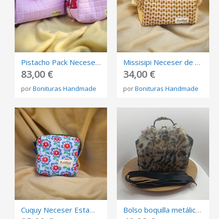
Pistacho Pack Neceser de cuadros Vichy rosa con volantes en fucsia y flores estampadas en azul
Missisipi Neceser de Girasoles con vichy amarillo.
83,00 €
34,00 €
por
Bonituras Handmade
por
Bonituras Handmade
Cuquy Neceser Estampado Floral
Bolso boquilla metálica pelo animal print