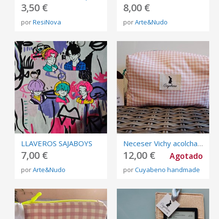
3,50 €
8,00 €
por
ResiNova
por
Arte&Nudo
LLAVEROS SAJABOYS
Neceser Vichy acolchado rosa
7,00 €
12,00 €
Agotado
por
Arte&Nudo
por
Cuyabeno handmade