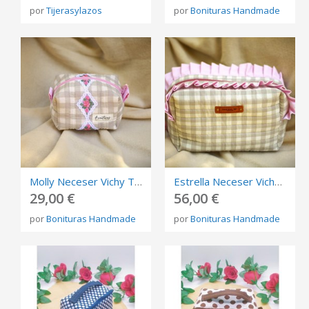
por
Tijerasylazos
por
Bonituras Handmade
Molly Neceser Vichy Topo y Tira Bordada
Estrella Neceser Vichy Topo con Volantes Rosados
29,00 €
56,00 €
por
Bonituras Handmade
por
Bonituras Handmade