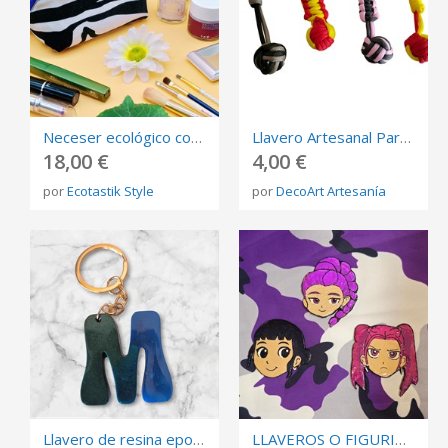
Neceser ecológico con estampado de cebra y cremallera morada
Llavero Artesanal Paracord - Nudo Bola Mono - Llaveros canica - Llaveros Supervivencia y Defensa
18,00 €
4,00 €
por
Ecotastik Style
por
DecoArt Artesanía
Llavero de resina epoxi completamente único y personalizable
LLAVEROS O FIGURITAS HUNTRIX