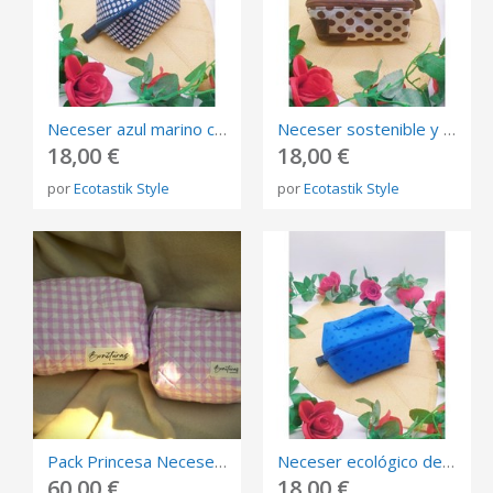
Neceser azul marino con lunares blancos, bolso de viaje, estuche organizador ecológico y original
Neceser sostenible y convertible en bandeja, blanco con lunares marrones, regalo original
18,00 €
18,00 €
por
Ecotastik Style
por
Ecotastik Style
Pack Princesa Neceseres Vichy cuadros rosas y blanco
Neceser ecológico de viaje azul eléctrico con lunares azul oscuro transformable en bandeja
60,00 €
18,00 €