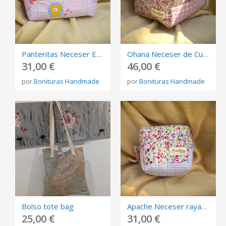
Panteritas Neceser Estampado Gatitos - Cierre Celeste, Fondo Rosa
Ohana Neceser de Cuadros vichy malva cierre violeta
31,00 €
46,00 €
por
Bonituras Handmade
por
Bonituras Handmade
Bolso tote bag
Apache Neceser rayas azul celeste y blanco con estampado floral cierre rosa bebé
25,00 €
31,00 €