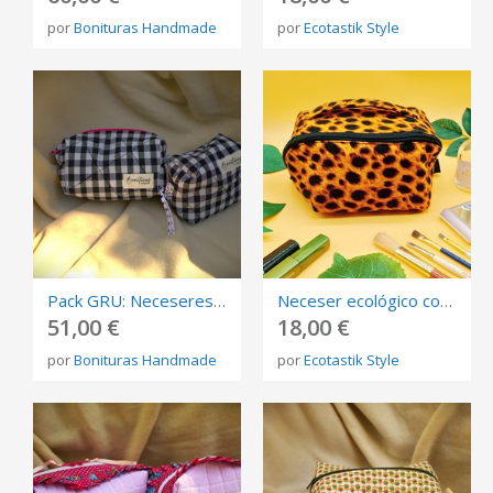
por
Bonituras Handmade
por
Ecotastik Style
Pack GRU: Neceseres de Cuadros vichy rosa chicle cierre azul neón
Neceser ecológico con estampado de jirafa marrón y negro estilo animal print
51,00 €
18,00 €
por
Bonituras Handmade
por
Ecotastik Style