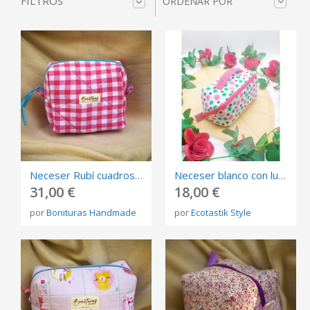
FILTROS
ORDENAR POR
Neceser Rubí cuadros vichy rosa chicle/cierre azul neón que simboliza la resiliencia y el amor.
Neceser blanco con lunares rojos negros y verdes, estuche de viaje ecológico y original
31,00 €
18,00 €
por
Bonituras Handmade
por
Ecotastik Style