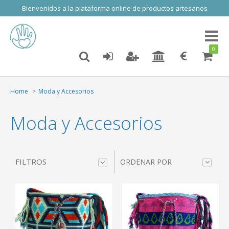
Bienvenidos a la plataforma online de productos artesanos
Toggl
naviga
0
Home
Moda y Accesorios
Moda y Accesorios
FILTROS
ORDENAR POR