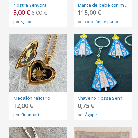
Nostra Senyora
Manta de bebé con muñeco de apego tejida a mano en crochet . Algodón 100% multicolor
5,00 €
115,00 €
6,00 €
por
Ágape
por
corazón de puntos
Medallón relicario
Chaveiro Nossa Senhora Aparecida
12,00 €
0,75 €
por
Kinonaart
por
Ágape