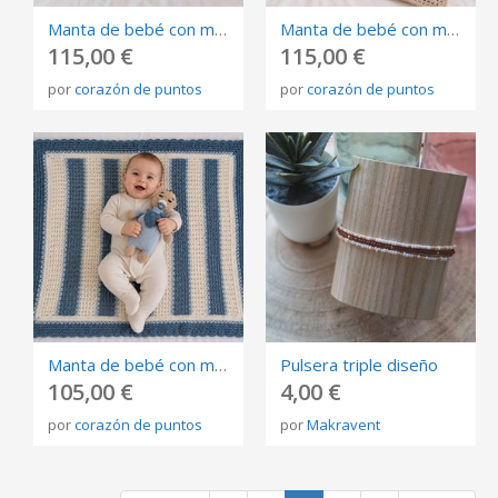
Manta de bebé con muñeco de apego tejida a mano en crochet . Algodón 100% amarillo y verde
Manta de bebé con muñeco de apego tejida a mano en crochet .Algodón 100% colores pastel
115,00 €
115,00 €
por
corazón de puntos
por
corazón de puntos
Manta de bebé con muñeco de apego tejida a mano en crochet .Algodón 100% azul y blanca
Pulsera triple diseño
105,00 €
4,00 €
por
corazón de puntos
por
Makravent