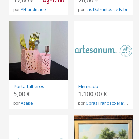
17,00 €
20,00 €
Agotado
por
AFhandmade
por
Las Dulzuritas de Fabi
Porta talheres
Eliminado
5,00 €
1.100,00 €
por
Ágape
por
Obras Francisco Martínez Rojo