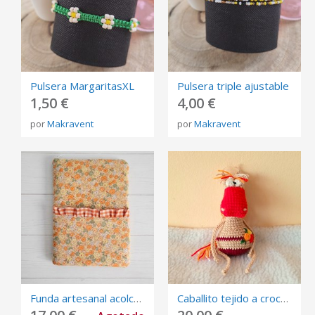
Pulsera MargaritasXL
Pulsera triple ajustable
1,50 €
4,00 €
por
Makravent
por
Makravent
Funda artesanal acolchada para libro, eReader, para el día a día hecho a mano
Caballito tejido a crochet