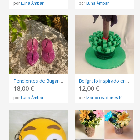
por
Luna Ámbar
por
Luna Ámbar
Pendientes de Buganvilla | Joyería botánica artesanal | Flores naturales preservadas en resina
Bolígrafo inspirado en el Principe Justin de la pelicula "El castillo ambulante"
18,00 €
12,00 €
por
Luna Ámbar
por
Manocreaciones Ks