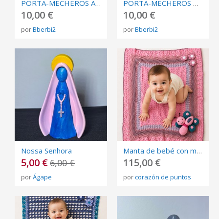
PORTA-MECHEROS ANTE
PORTA-MECHEROS DORADO
10,00 €
10,00 €
por
Bberbi2
por
Bberbi2
Nossa Senhora
Manta de bebé con muñeco de apego tejida a mano en crochet .Algodón 100% rosas
5,00 €
115,00 €
6,00 €
por
Ágape
por
corazón de puntos