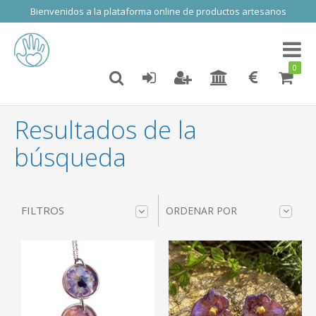
Bienvenidos a la plataforma online de productos artesanos
Toggl
naviga
0
Resultados de la
búsqueda
FILTROS
ORDENAR POR