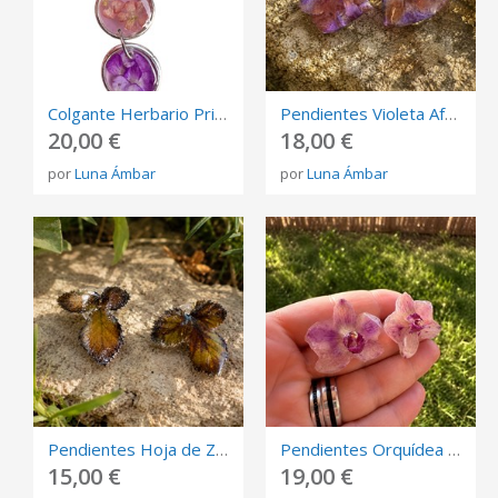
Colgante Herbario Primavera | Flores naturales preservadas en resina | Joyería botánica artesan
Pendientes Violeta Africana | Flor natural preservada en resina | Joyería botánica artesanal
20,00 €
18,00 €
por
Luna Ámbar
por
Luna Ámbar
Pendientes Hoja de Zarza | Hoja natural preservada | Joyería botánica artesanal
Pendientes Orquídea | Flor natural preservada | Joyería botánica artesanal | Luna Ámbar
15,00 €
19,00 €