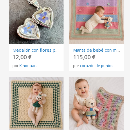
Medallón con flores prensadas
Manta de bebé con muñeco de apego tejida a mano en crochet . Algodón 100%. multicolor
12,00 €
115,00 €
por
Kinonaart
por
corazón de puntos