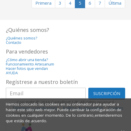
Primera
3
4
5
6
7
Última
¿Quiénes somos?
¿Quiénes somos?
Contacto
Para vendedores
¿Cómo abrir una tienda?
Funcionamiento Artesanum
Hacer fotos que vendan
AYUDA
Regístrese a nuestro boletín
SUSCRIPCIÓN
Copyright © 2016 Castelltort Ldt. All rights reserved.
Hemos colocado las cookies en su ordenador para ayudar a
Términos y condiciones
Política de privacidad
Cookies
hacer este sitio web mejor. Puede cambiar la configuración de
POWERED
cookies en cualquier momento. De lo contrario,entenderemos
BY
que estás de acuerdo.