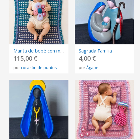
Manta de bebé con muñeco de apego tejida a mano en crochet Algodón 100%
Sagrada Familia
115,00 €
4,00 €
por
corazón de puntos
por
Ágape