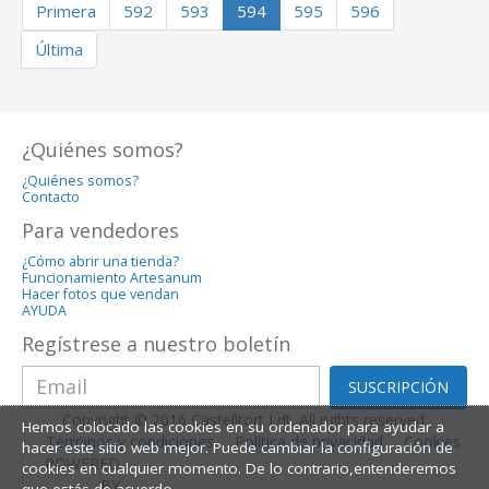
Primera
592
593
594
595
596
Última
¿Quiénes somos?
¿Quiénes somos?
Contacto
Para vendedores
¿Cómo abrir una tienda?
Funcionamiento Artesanum
Hacer fotos que vendan
AYUDA
Regístrese a nuestro boletín
SUSCRIPCIÓN
Copyright © 2016 Castelltort Ldt. All rights reserved.
Hemos colocado las cookies en su ordenador para ayudar a
Términos y condiciones
Política de privacidad
Cookies
hacer este sitio web mejor. Puede cambiar la configuración de
POWERED
cookies en cualquier momento. De lo contrario,entenderemos
BY