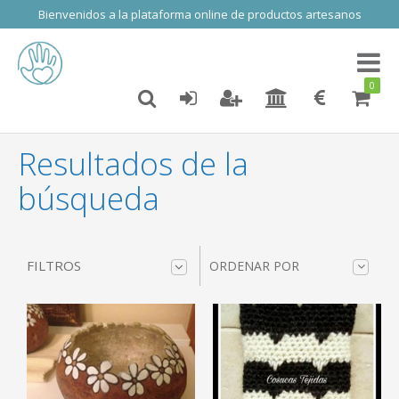
Bienvenidos a la plataforma online de productos artesanos
Toggl
naviga
0
Resultados de la
búsqueda
FILTROS
ORDENAR POR