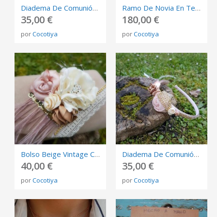
Diadema De Comunión, Flor Con Bolitas
Ramo De Novia En Tela, Beige Y Dorado. \"Bouquet\"
35,00 €
180,00 €
por
Cocotiya
por
Cocotiya
Bolso Beige Vintage Con Flores
Diadema De Comunión Colores Rosa Y Oro
40,00 €
35,00 €
por
Cocotiya
por
Cocotiya