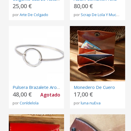
25,00 €
80,00 €
por
Arte De Colgado
por
Scrap De Lola Y Mucho Más
Pulsera Brazalete Aro Rígido. Plata De Ley.
Monedero De Cuero
48,00 €
17,00 €
Agotado
por
Conldelola
por
luna nuEva