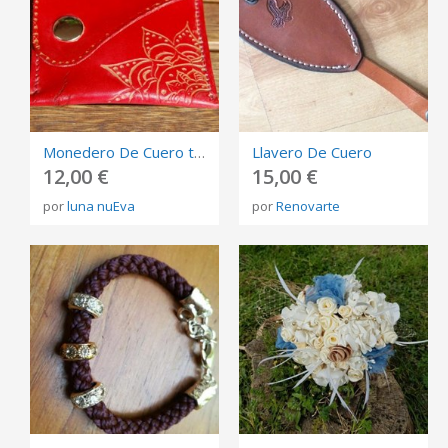
Monedero De Cuero teñido en rojo
Llavero De Cuero
12,00 €
15,00 €
por
luna nuEva
por
Renovarte