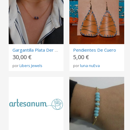
Gargantilla Plata Der Ley 925 Con Cuarzo.
Pendientes De Cuero
30,00 €
5,00 €
por
Libers Jewels
por
luna nuEva