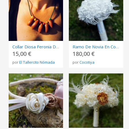
Collar Diosa Feronia De Semillas Coquitos Amazónicos Collar Orgánico Natural Joyería Étnica
Ramo De Novia En Color Blanco\"Bouquet\"
15,00 €
180,00 €
por
El Tallercito Nómada
por
Cocotiya