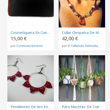
Cosmetiquera En Cuero - Café
Collar Cleopatra De Macramé Con Ámbar Mexicano
15,00 €
42,00 €
por
Cosmoaccesorios
por
El Tallercito Nómada
Pendientes De Aro En Macramé. Varios Colores Disponibles
Para Macetas. De Cuerda