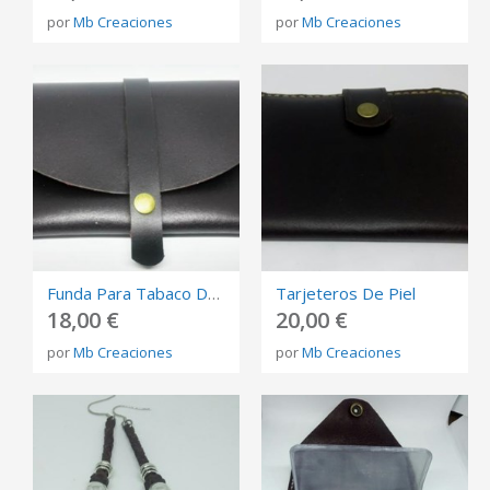
por
Mb Creaciones
por
Mb Creaciones
Funda Para Tabaco De Liar
Tarjeteros De Piel
18,00 €
20,00 €
por
Mb Creaciones
por
Mb Creaciones