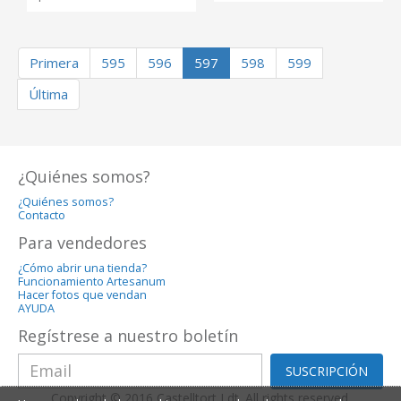
Primera
595
596
597
598
599
Última
¿Quiénes somos?
¿Quiénes somos?
Contacto
Para vendedores
¿Cómo abrir una tienda?
Funcionamiento Artesanum
Hacer fotos que vendan
AYUDA
Regístrese a nuestro boletín
SUSCRIPCIÓN
Copyright © 2016 Castelltort Ldt. All rights reserved.