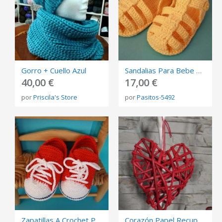
Gorro + Cuello Azul
Sandalias Para Bebe A Crochet,
40,00 €
17,00 €
por
Priscila's Store
por
Pasitos-5492
Zapatillas A Crochet Para Bebe
Corazón Papel Recuperado