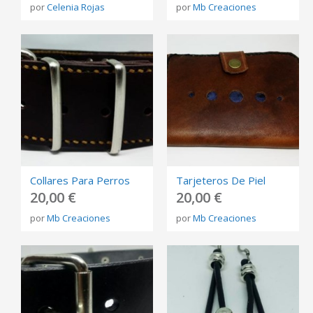
por
Celenia Rojas
por
Mb Creaciones
Collares Para Perros
Tarjeteros De Piel
20,00 €
20,00 €
por
Mb Creaciones
por
Mb Creaciones