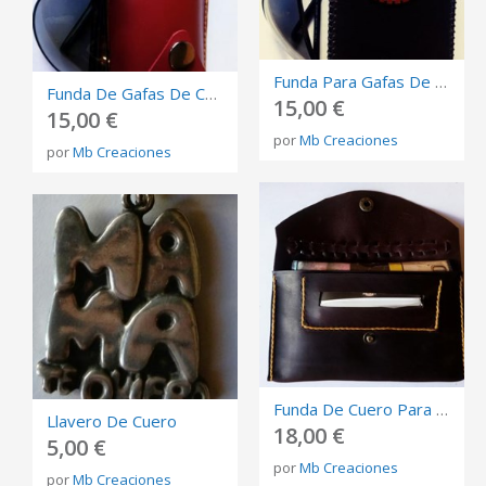
Funda Para Gafas De Cuero
Funda De Gafas De Cuero
15,00 €
15,00 €
por
Mb Creaciones
por
Mb Creaciones
Funda De Cuero Para Tabaco De Liar
Llavero De Cuero
18,00 €
5,00 €
por
Mb Creaciones
por
Mb Creaciones