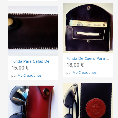
Funda De Cuero Para Tabaco De Liar
Funda Para Gafas De Cuero
18,00 €
15,00 €
por
Mb Creaciones
por
Mb Creaciones