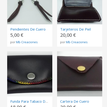
Pendientes De Cuero
Tarjeteros De Piel
5,00 €
20,00 €
por
Mb Creaciones
por
Mb Creaciones
Funda Para Tabaco De Liar
Cartera De Cuero