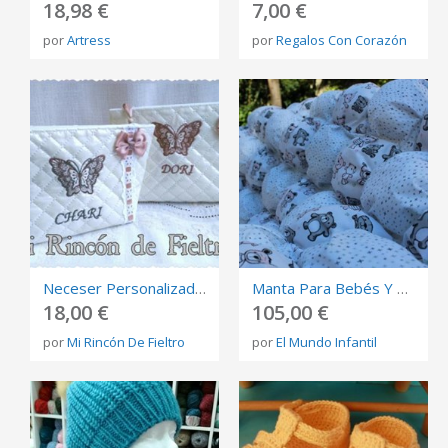
18,98 €
7,00 €
por
Artress
por
Regalos Con Corazón
Neceser Personalizado. Neceser Bordado
Manta Para Bebés Y Niños
18,00 €
105,00 €
por
Mi Rincón De Fieltro
por
El Mundo Infantil