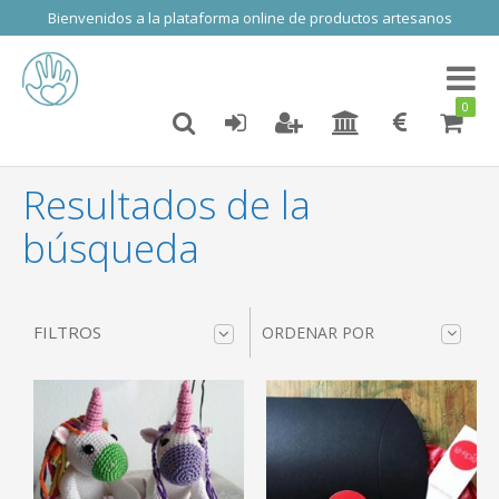
Bienvenidos a la plataforma online de productos artesanos
Toggl
naviga
0
Resultados de la
búsqueda
FILTROS
ORDENAR POR