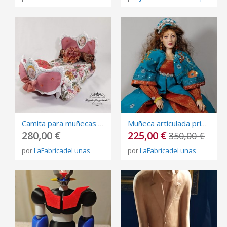
Camita para muñecas estilo barroco.
Muñeca articulada princesa elfo
280,00 €
225,00 €
350,00 €
por
LaFabricadeLunas
por
LaFabricadeLunas