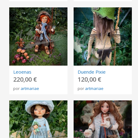
Leoenas
Duende Pixie
220,00 €
120,00 €
por
artmariae
por
artmariae