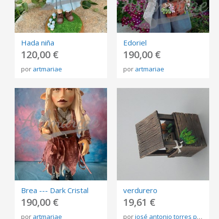
Hada niña
Edoriel
120,00 €
190,00 €
por
artmariae
por
artmariae
Brea --- Dark Cristal
verdurero
190,00 €
19,61 €
por
artmariae
por
josé antonio torres pérez