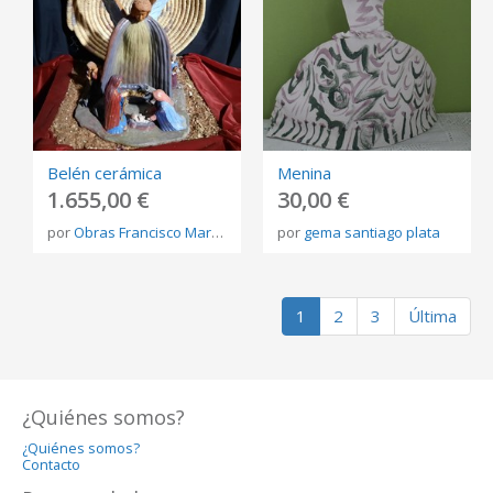
Belén cerámica
Menina
1.655,00 €
30,00 €
por
Obras Francisco Martínez Rojo
por
gema santiago plata
1
2
3
Última
¿Quiénes somos?
¿Quiénes somos?
Contacto