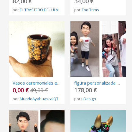
82,00 €
34,00 €
por
EL TRASTERO DE LULA
por
Zoo Trims
Vasos ceremoniales en ayahuasca
figura personalizada de fotos, 3D retrato Biscuit, muñeca de arte mini me personalizada
0,00 €
178,00 €
49,00 €
por
MundoAyahuascaIQT
por
uDesign