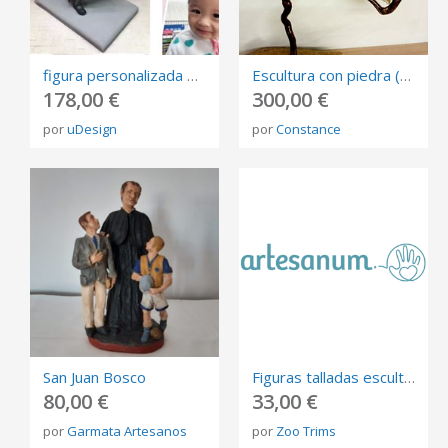
figura personalizada de fotos, 3D retrato Biscuit, muñeca de arte mini me personalizada
Escultura con piedra (Agata Listada)
178,00 €
300,00 €
por
uDesign
por
Constance
San Juan Bosco
Figuras talladas esculturas madera regalo
80,00 €
33,00 €
por
Garmata Artesanos
por
Zoo Trims