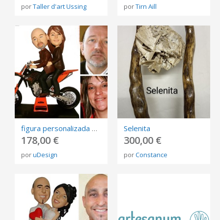
por
Taller d'art Ussing
por
Tirn Aill
figura personalizada de fotos, 3D retrato Biscuit, muñeca de arte mini me personalizada
Selenita
178,00 €
300,00 €
por
uDesign
por
Constance