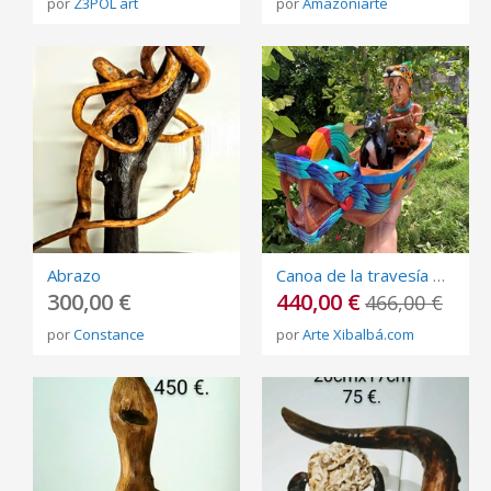
por
Z3POL art
por
Amazoniarte
Abrazo
Canoa de la travesía Maya
300,00 €
440,00 €
466,00 €
por
Constance
por
Arte Xibalbá.com