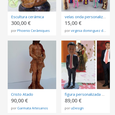
Escultura cerámica
velas onda personalizadas y perfumadas
300,00 €
15,00 €
por
Phoenix Ceràmiques
por
virginia dominguez de la costa
Cristo Atado
figura personalizada de fotos, 3D retrato Biscuit, muñeca de arte mini me personalizada
90,00 €
89,00 €
por
Garmata Artesanos
por
uDesign