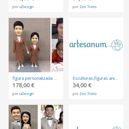
por
uDesign
por
Zoo Trims
figura personalizada de fotos, 3D retrato Biscuit, muñeca de arte mini me personalizada
Esculturas,figuras animales
178,00 €
34,00 €
por
uDesign
por
Zoo Trims