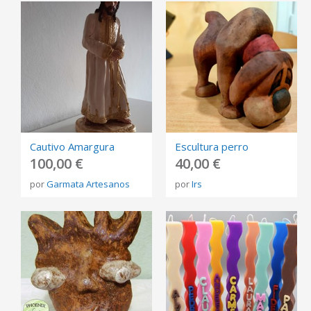
Cautivo Amargura
Escultura perro
100,00 €
40,00 €
por
Garmata Artesanos
por
Irs