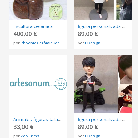
Escultura cerámica
figura personalizada de fotos, 3D retrato Biscuit, muñeca de arte mini me personalizada
400,00 €
89,00 €
por
Phoenix Ceràmiques
por
uDesign
Animales figuras talladas esculturas madera regalo
figura personalizada de fotos, 3D retrato Biscuit, muñeca de arte mini me personalizada
33,00 €
89,00 €
por
Zoo Trims
por
uDesign