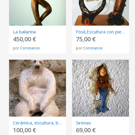
La bailarina
Fósil,Escultura con piedra
450,00 €
75,00 €
por
Constance
por
Constance
Cerámica, escultura, bookend,
Sirenas
100,00 €
69,00 €