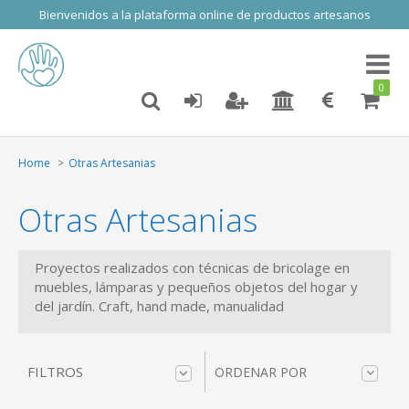
Bienvenidos a la plataforma online de productos artesanos
Toggl
naviga
0
Home
Otras Artesanias
Otras Artesanias
Proyectos realizados con técnicas de bricolage en
muebles, lámparas y pequeños objetos del hogar y
del jardín. Craft, hand made, manualidad
FILTROS
ORDENAR POR