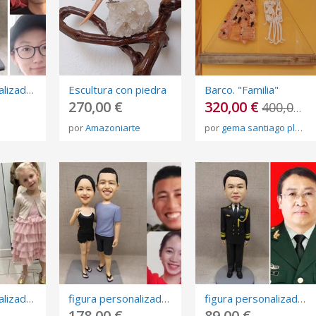
figura personalizada de fotos, 3D retrato Biscuit, muñeca de arte mini me personalizada
Escultura con piedra
Barco. "Familia"
270,00 €
320,00 €
400,00 €
por
Amazoniarte
por
gema santiago plata
figura personalizada de fotos, 3D retrato Biscuit, muñeca de arte mini me personalizada
figura personalizada de fotos, 3D retrato Biscuit, muñeca de arte mini me personalizada
figura personalizada de fotos, 3D retrato Biscuit, muñeca de arte mini me personalizada
178,00 €
89,00 €