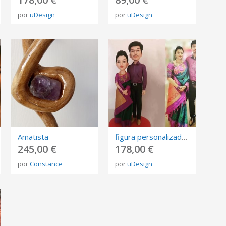
por
uDesign
por
uDesign
Amatista
figura personalizada de fotos, 3D retrato Biscuit, muñeca de arte mini me personalizada
245,00 €
178,00 €
por
Constance
por
uDesign