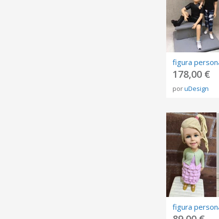
178,00 €
por
uDesign
89,00 €