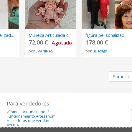
figura personalizada de fotos, 3D retrato Biscuit, muñeca de arte mini me personalizada
Muñeca Articulada con Sombrero Rosa
figura personalizada de fotos, 3D retrato Biscuit, muñeca de arte mini me personalizada
72,00 €
178,00 €
Agotado
por
EVANINAS
por
uDesign
Primera
Para vendedores
¿Cómo abrir una tienda?
Funcionamiento Artesanum
Hacer fotos que vendan
AYUDA