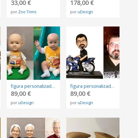
33,00 €
178,00 €
por
Zoo Trims
por
uDesign
figura personalizada de fotos, 3D retrato Biscuit, muñeca de arte mini me personalizada
figura personalizada de fotos, 3D retrato Biscuit, muñeca de arte mini me personalizada
89,00 €
89,00 €
por
uDesign
por
uDesign