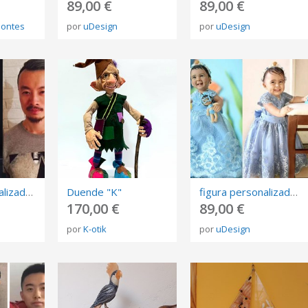
89,00 €
89,00 €
montes
por
uDesign
por
uDesign
figura personalizada de fotos, 3D retrato Biscuit, muñeca de arte mini me personalizada
Duende "K"
figura personalizada de fotos, 3D retrato Biscuit, muñeca de arte mini me personalizada
170,00 €
89,00 €
por
K-otik
por
uDesign