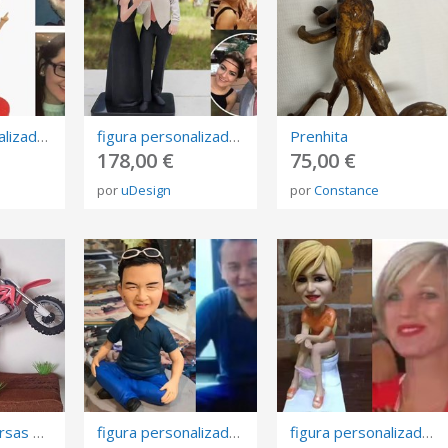
figura personalizada de fotos, 3D retrato Biscuit, muñeca de arte mini me personalizada
figura personalizada de fotos, 3D retrato Biscuit, muñeca de arte mini me personalizada
Prenhita
178,00 €
75,00 €
por
uDesign
por
Constance
Muñecas diversas de foami
figura personalizada de fotos, 3D retrato Biscuit, muñeca de arte mini me personalizada
figura personalizada de fotos, 3D retrato Biscuit, muñeca de arte mini me personalizada