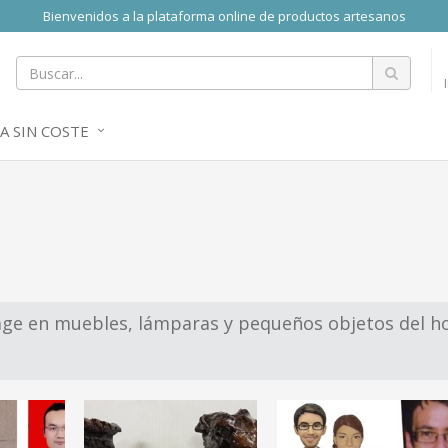
Bienvenidos a la plataforma online de productos artesanos
A SIN COSTE
age en muebles, lámparas y pequeños objetos del hog