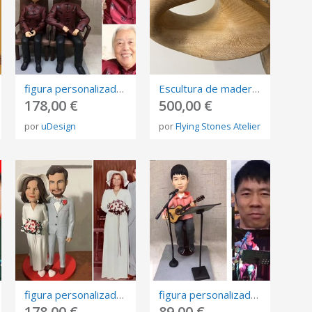
figura personalizada de fotos, 3D retrato Biscuit, muñeca de arte mini me personalizada
Escultura de madera - Introspeccion
178,00 €
500,00 €
por
uDesign
por
Flying Stones Atelier
figura personalizada de fotos, 3D retrato Biscuit, muñeca de arte mini me personalizada
figura personalizada de fotos, 3D retrato Biscuit, muñeca de arte mini me personalizada
178,00 €
89,00 €