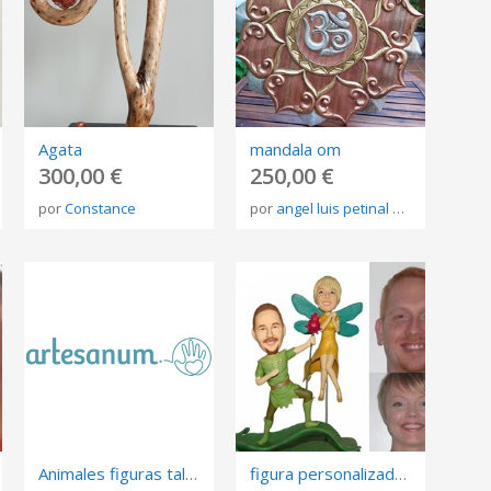
Agata
mandala om
300,00 €
250,00 €
por
Constance
por
angel luis petinal galan
Animales figuras talladas esculturas madera regalo
figura personalizada de fotos, 3D retrato Biscuit, muñeca de arte mini me personalizada