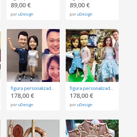
89,00 €
89,00 €
por
uDesign
por
uDesign
figura personalizada de fotos, 3D retrato Biscuit, muñeca de arte mini me personalizada
figura personalizada de fotos, 3D retrato Biscuit, muñeca de arte mini me personalizada
178,00 €
178,00 €
por
uDesign
por
uDesign