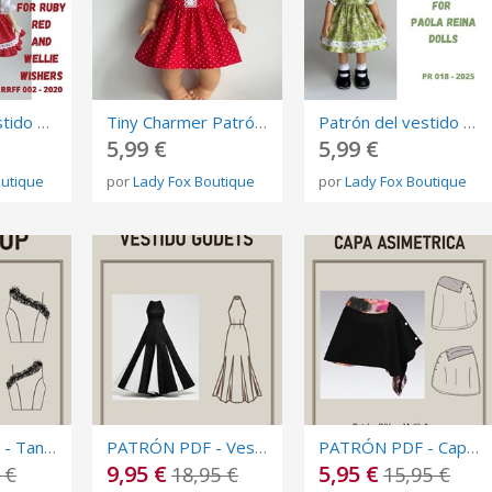
Patrón de vestido Glasha para muñecas Ruby Red fashion Friends
Tiny Charmer Patrón vestido sin mangas para muñecas Minikane
Patrón del vestido Chamomile Dress para muñecas Paola Reina Las Amigas.
5,99 €
5,99 €
outique
por
Lady Fox Boutique
por
Lady Fox Boutique
PATRÓN PDF - Tank Top - Multitalla - Nivel intermedio
PATRÓN PDF - Vestido con Godet - Multitalla - Nivel avanzado
PATRÓN PDF - Capa Asimétrica - Multitalla - Nivel intermedio
9,95 €
5,95 €
 €
18,95 €
15,95 €