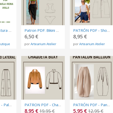
Patrón de costura en PDF para muñecas Paola Reina (30–34 cm) y otras muñecas de tamaño similar
Patron PDF: Bikini Deportivo Lima - Multitalla - Nivel Intermedio
PATRÓN PDF - Short Paper Bag - Cintura fruncida con Lazo - Multitalla - Nivel Intermedio
6,50 €
8,95 €
outique
por
Artearium Atelier
por
Artearium Atelier
PATRÓN PDF - Palazzo con Fruncido Lateral - Multitalla - Nivel Intermedio
PATRON PDF - Chaqueta Boxy - Multitallas -Nivel intermedio
PATRÓN PDF - Pantalon Balloon - Multitalla - Nivel Intermedio
8,95 €
5,95 €
19,95 €
12,95 €