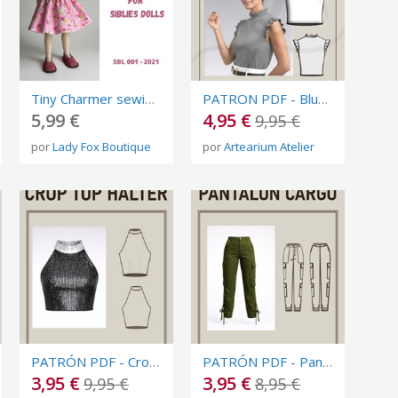
Tiny Charmer sewing dress pattern for Siblies dolls
PATRON PDF - Blusa Ruffle Esencial - Multitallas - Nivel fácil
5,99 €
4,95 €
9,95 €
por
Lady Fox Boutique
por
Artearium Atelier
PATRÓN PDF - Crop Top Halter - Multitalla -Nivel Básico
PATRÓN PDF - Pantalón Cargo - Nivel Avanzado
3,95 €
3,95 €
9,95 €
8,95 €