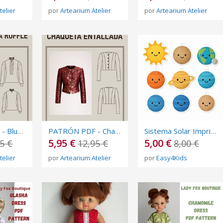
telier
por
Artearium Atelier
por
Artearium Atelier
PATRÓN PDF - Blusa Amatista Ruffle - Multitalla - Nivel avanzado
PATRÓN PDF - Chaqueta Entallada - Multitalla - Nivel avanzado
Sistema Solar Imprimible y Recortable | Maqueta Educativa Infantil | Easy4Kids
5,95 €
5,00 €
5 €
12,95 €
8,00 €
telier
por
Artearium Atelier
por
Easy4Kids