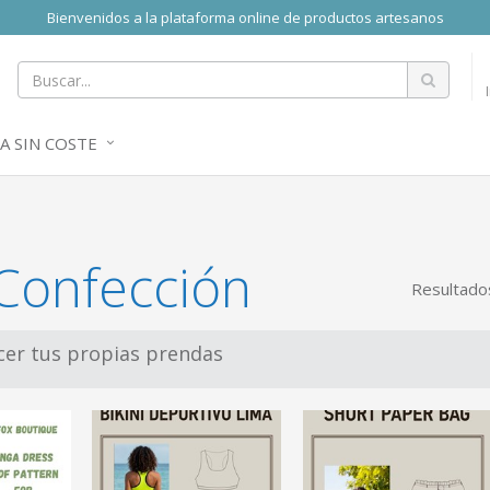
Bienvenidos a la plataforma online de productos artesanos
A SIN COSTE
-Confección
Resultado
acer tus propias prendas