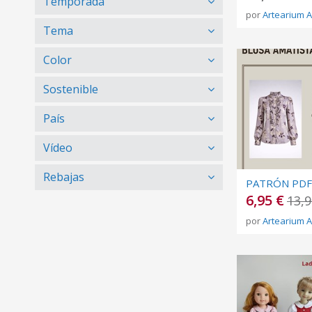
Temporada
por
Artearium A
Tema
Color
Sostenible
País
Vídeo
Rebajas
6,95 €
13,9
por
Artearium A