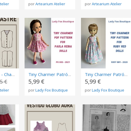
telier
por
Artearium Atelier
por
Artearium Atelier
PATRÓN PDF - Chaleco Sastre - Multitalla - Nivel Avanzado
Tiny Charmer Patrón vestido para muñecas Paola Reina 32 cm.
Tiny Charmer Patrón vestido sin mangas para muñecas Ruby Red Fashion Friends dolls
5,99 €
5,99 €
5 €
telier
por
Lady Fox Boutique
por
Lady Fox Boutique