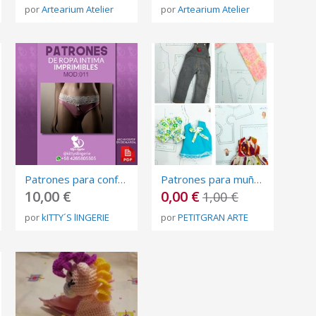
por
Artearium Atelier
por
Artearium Atelier
Patrones para confeccionar Ropa Intima
Patrones para muñeca Blythe 3
10,00 €
0,00 €
1,00 €
por
kITTY´S lINGERIE
por
PETITGRAN ARTE