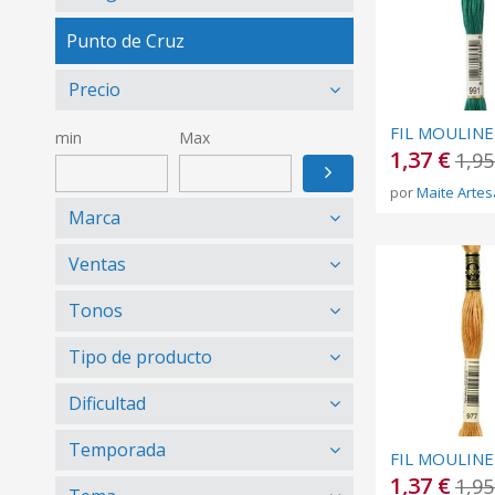
Punto de Cruz
Precio
min
Max
1,37 €
1,95
por
Maite Artes
Marca
Ventas
Tonos
Tipo de producto
Dificultad
Temporada
1,37 €
1,95