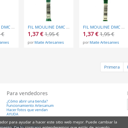
FIL MOULINE DMC Nº 913
FIL MOULINE DMC Nº 911
FIL MOULINE DMC Nº 909
1,37 €
1,37 €
 €
1,95 €
1,95 €
anies
por
Maite Artesanies
por
Maite Artesanies
Primera
Para vendedores
¿Cómo abrir una tienda?
Funcionamiento Artesanum
Hacer fotos que vendan
AYUDA
dor para ayudar a hacer este sitio web mejor. Puede cambiar la
lítica de privacidad
Cookies
omento. De lo contrario,entenderemos que estás de acuerdo.