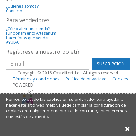
¿Quiénes somos?
Contacto
Para vendedores
¿Cómo abrir una tienda?
Funcionamiento Artesanum
Hacer fotos que vendan
AYUDA
Regístrese a nuestro boletín
SUSCRIPCIÓN
Copyright © 2016 Castelltort Ldt. All rights reserved.
Términos y condiciones
Política de privacidad
Cookies
POWERED
BY
Hemos colocado las cookies en su ordenador para ayudar a
hacer este sitio web mejor. Puede cambiar la configuración de
cookies en cualquier momento. De lo contrario,entenderemos
que estás de acuerdo.