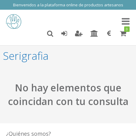
Bienvenidos a la plataforma online de productos artesanos
Toggl
naviga
0
Serigrafia
No hay elementos que
coincidan con tu consulta
¿Quiénes somos?