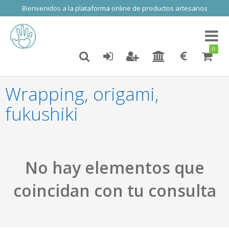
Bienvenidos a la plataforma online de productos artesanos
Toggl
naviga
0
Wrapping, origami,
fukushiki
No hay elementos que
coincidan con tu consulta