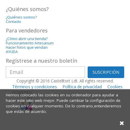
¿Quiénes somos?
¿Quiénes somos?
Contacto
Para vendedores
¿Cómo abrir una tienda?
Funcionamiento Artesanum
Hacer fotos que vendan
AYUDA
Regístrese a nuestro boletín
SUSCRIPCIÓN
Copyright © 2016 Castelltort Ldt. All rights reserved.
Términos y condiciones
Política de privacidad
Cookies
POWERED
Hemos colocado las cookies en su ordenador para ayudar a
BY
hacer este sitio web mejor. Puede cambiar la configuración de
cookies en cualquier momento. De lo contrario,entenderemos
que estás de acuerdo.