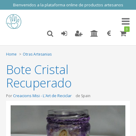
Bienvenidos a la plataforma online de productos artesanos
Toggl
naviga
0
Home
Otras Artesanias
Bote Cristal
Recuperado
Creacions Misi - L'Art de Reciclar
Por
de Spain