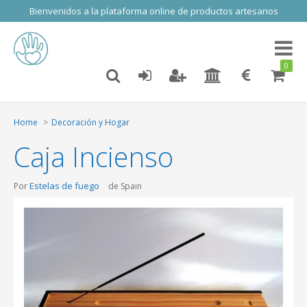
Bienvenidos a la plataforma online de productos artesanos
Toggl
naviga
0
Home
Decoración y Hogar
Caja Incienso
Estelas de fuego
Por
de Spain