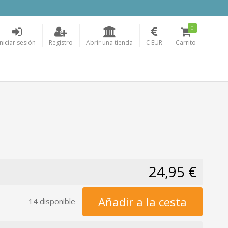
0
Iniciar sesión
Registro
Abrir una tienda
€ EUR
Carrito
24,95 €
Añadir a la cesta
14 disponible