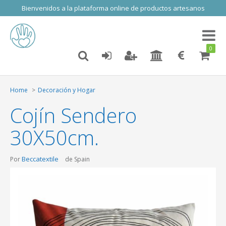
Bienvenidos a la plataforma online de productos artesanos
Toggl
naviga
0
Home
Decoración y Hogar
Cojín Sendero
30X50cm.
Beccatextile
Por
de Spain