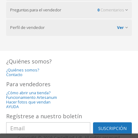
Preguntas para el vendedor
0
Comentarios
Perfil de vendedor
Ver
¿Quiénes somos?
¿Quiénes somos?
Contacto
Para vendedores
¿Cómo abrir una tienda?
Funcionamiento Artesanum
Hacer fotos que vendan
AYUDA
Regístrese a nuestro boletín
SUSCRIPCIÓN
Copyright © 2016 Castelltort Ldt. All rights reserved.