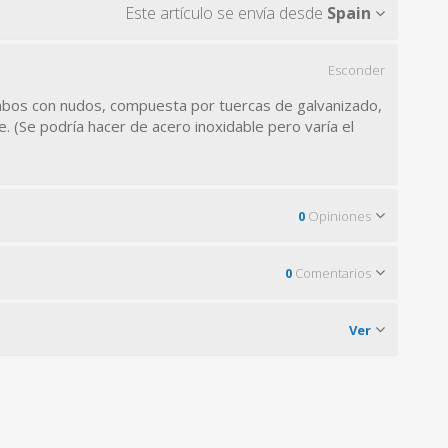
Este artículo se envía desde
Spain
Esconder
abos con nudos, compuesta por tuercas de galvanizado,
e. (Se podría hacer de acero inoxidable pero varía el
0
Opiniones
0
Comentarios
Ver