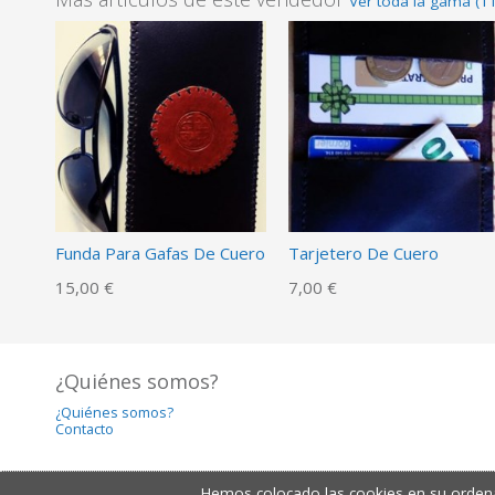
Ver toda la gama (1
Funda Para Gafas De Cuero
Tarjetero De Cuero
15,00 €
7,00 €
¿Quiénes somos?
¿Quiénes somos?
Contacto
Hemos colocado las cookies en su ordena