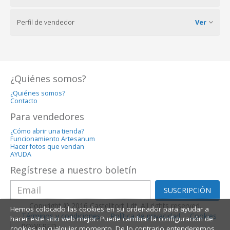
Perfil de vendedor
Ver
¿Quiénes somos?
¿Quiénes somos?
Contacto
Para vendedores
¿Cómo abrir una tienda?
Funcionamiento Artesanum
Hacer fotos que vendan
AYUDA
Regístrese a nuestro boletín
SUSCRIPCIÓN
Copyright © 2016 Castelltort Ldt. All rights reserved.
Hemos colocado las cookies en su ordenador para ayudar a
Términos y condiciones
Política de privacidad
Cookies
hacer este sitio web mejor. Puede cambiar la configuración de
POWERED
cookies en cualquier momento. De lo contrario,entenderemos