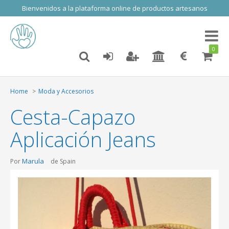
Bienvenidos a la plataforma online de productos artesanos
Toggl
naviga
0
Home
Moda y Accesorios
Cesta-Capazo
Aplicación Jeans
Marula
Por
de Spain