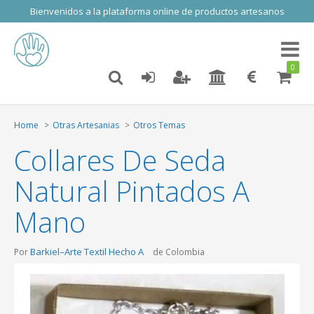
Bienvenidos a la plataforma online de productos artesanos
Toggl
naviga
0
Home
Otras Artesanias
Otros Temas
Collares De Seda
Natural Pintados A
Mano
Barkiel–Arte Textil Hecho A
Por
de Colombia