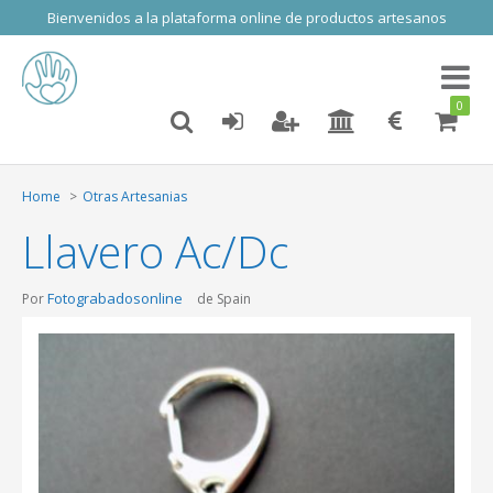
Bienvenidos a la plataforma online de productos artesanos
Toggl
naviga
0
Home
Otras Artesanias
Llavero Ac/Dc
Fotograbadosonline
Por
de Spain