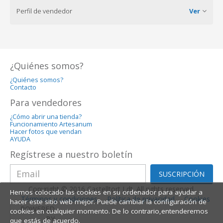
Perfil de vendedor
Ver
¿Quiénes somos?
¿Quiénes somos?
Contacto
Para vendedores
¿Cómo abrir una tienda?
Funcionamiento Artesanum
Hacer fotos que vendan
AYUDA
Regístrese a nuestro boletín
SUSCRIPCIÓN
Copyright © 2016 Castelltort Ldt. All rights reserved.
Hemos colocado las cookies en su ordenador para ayudar a
Términos y condiciones
Política de privacidad
Cookies
hacer este sitio web mejor. Puede cambiar la configuración de
POWERED
cookies en cualquier momento. De lo contrario,entenderemos
BY
que estás de acuerdo.