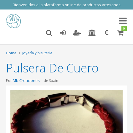
Bienvenidos a la plataforma online de productos artesanos
Toggl
naviga
0
Home
Joyería y bisutería
Pulsera De Cuero
Mb Creaciones
Por
de Spain