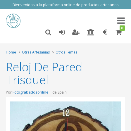
Bienvenidos a la plataforma online de productos artesanos
Toggl
naviga
0
Home
Otras Artesanias
Otros Temas
Reloj De Pared
Trisquel
Fotograbadosonline
Por
de Spain