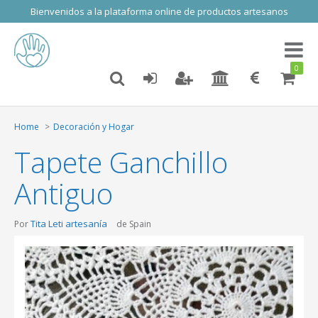
Bienvenidos a la plataforma online de productos artesanos
Toggl
naviga
0
Home
Decoración y Hogar
Tapete Ganchillo
Antiguo
Tita Leti artesanía
Por
de Spain