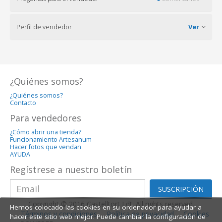
Perfil de vendedor
Ver
¿Quiénes somos?
¿Quiénes somos?
Contacto
Para vendedores
¿Cómo abrir una tienda?
Funcionamiento Artesanum
Hacer fotos que vendan
AYUDA
Regístrese a nuestro boletín
SUSCRIPCIÓN
Copyright © 2016 Castelltort Ldt. All rights reserved.
Hemos colocado las cookies en su ordenador para ayudar a
Términos y condiciones
Política de privacidad
Cookies
hacer este sitio web mejor. Puede cambiar la configuración de