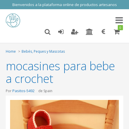
Bienvenidos a la plataforma online de productos artesanos
Toggl
naviga
0
Home
Bebés, Peques y Mascotas
mocasines para bebe
a crochet
Pasitos-5492
Por
de Spain