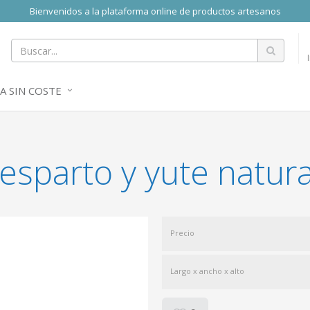
Bienvenidos a la plataforma online de productos artesanos
A SIN COSTE
sparto y yute natura
Precio
Largo x ancho x alto