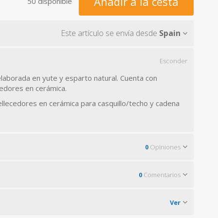
Añadir a la cesta
50 disponible
Este artículo se envía desde
Spain
Esconder
aborada en yute y esparto natural. Cuenta con
edores en cerámica.
bellecedores en cerámica para casquillo/techo y cadena
0
Opiniones
0
Comentarios
Ver