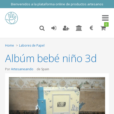
Bienvenidos a la plataforma online de productos artesanos
Toggl
naviga
0
Home
Labores de Papel
Albúm bebé niño 3d
Artesaneando
Por
de Spain