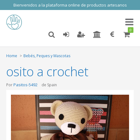
Bienvenidos a la plataforma online de productos artesanos
Toggl
naviga
0
Home
Bebés, Peques y Mascotas
osito a crochet
Pasitos-5492
Por
de Spain