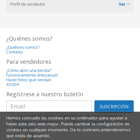
Perfil de vendedor
Ver
¿Quiénes somos?
¿Quiénes somos?
Contacto
Para vendedores
¿Cómo abrir una tienda?
Funcionamiento Artesanum
Hacer fotos que vendan
AYUDA
Regístrese a nuestro boletín
SUSCRIPCIÓN
Copyright © 2016 Castelltort Ldt. All rights reserved.
Hemos colocado las cookies en su ordenador para ayudar a
Términos y condiciones
Política de privacidad
Cookies
hacer este sitio web mejor. Puede cambiar la configuración de
POWERED
cookies en cualquier momento. De lo contrario,entenderemos
BY
que estás de acuerdo.