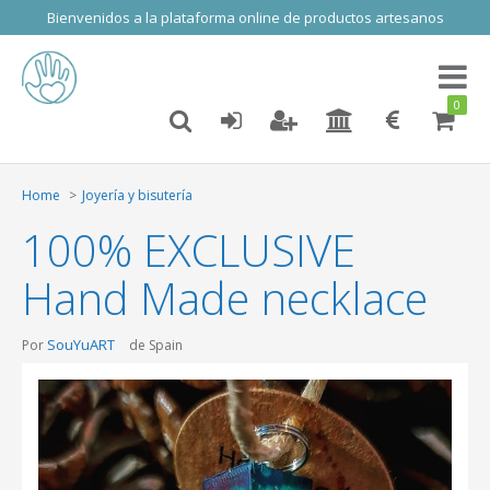
Bienvenidos a la plataforma online de productos artesanos
Toggl
naviga
0
Home
Joyería y bisutería
100% EXCLUSIVE
Hand Made necklace
SouYuART
Por
de Spain