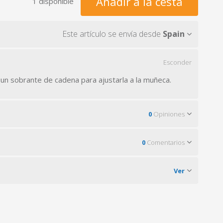
Añadir a la cesta
1 disponible
Este artículo se envía desde
Spain
Esconder
 un sobrante de cadena para ajustarla a la muñeca.
0
Opiniones
0
Comentarios
Ver