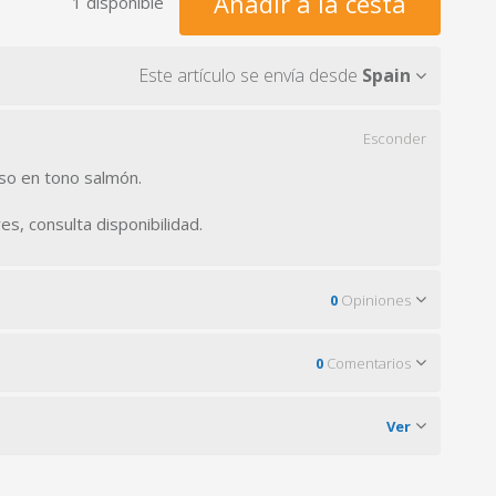
Añadir a la cesta
1 disponible
Este artículo se envía desde
Spain
Esconder
aso en tono salmón.
s, consulta disponibilidad.
0
Opiniones
0
Comentarios
Ver