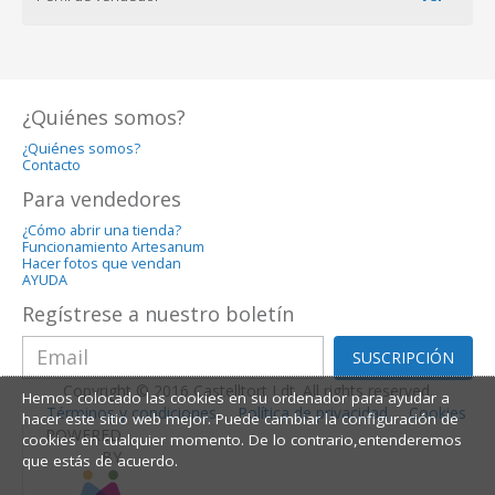
¿Quiénes somos?
¿Quiénes somos?
Contacto
Para vendedores
¿Cómo abrir una tienda?
Funcionamiento Artesanum
Hacer fotos que vendan
AYUDA
Regístrese a nuestro boletín
SUSCRIPCIÓN
Copyright © 2016 Castelltort Ldt. All rights reserved.
Hemos colocado las cookies en su ordenador para ayudar a
Términos y condiciones
Política de privacidad
Cookies
hacer este sitio web mejor. Puede cambiar la configuración de
POWERED
cookies en cualquier momento. De lo contrario,entenderemos
BY
que estás de acuerdo.