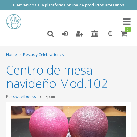
Bienvenidos a la plataforma online de productos artesanos
Toggl
naviga
0
Home
Fiestas y Celebraciones
Centro de mesa
navideño Mod.102
sweetbooks
Por
de Spain