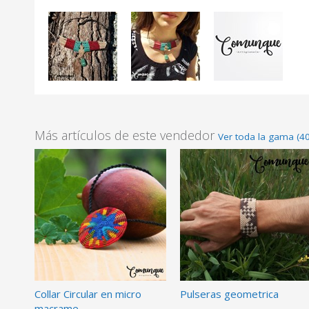
Más artículos de este vendedor
Ver toda la gama (40
Collar Circular en micro
Pulseras geometrica
macrame