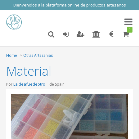
Bienvenidos a la plataforma online de productos artesanos
Toggl
naviga
0
Home
Otras Artesanias
Material
Laideafuedeotro
Por
de Spain