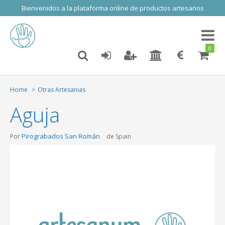
Bienvenidos a la plataforma online de productos artesanos
Toggl
naviga
0
Home
Otras Artesanias
Aguja
Pirograbados San Román
Por
de Spain