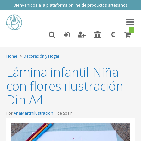
Bienvenidos a la plataforma online de productos artesanos
Toggl
naviga
0
Home
Decoración y Hogar
Lámina infantil Niña
con flores ilustración
Din A4
AnaMartinIlustracion
Por
de Spain