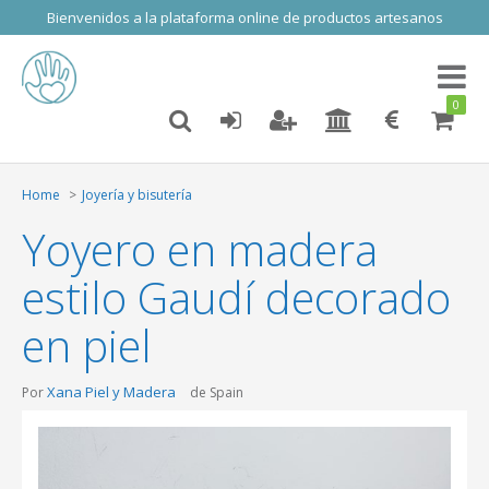
Bienvenidos a la plataforma online de productos artesanos
Toggl
naviga
0
Home
Joyería y bisutería
Yoyero en madera
estilo Gaudí decorado
en piel
Xana Piel y Madera
Por
de Spain