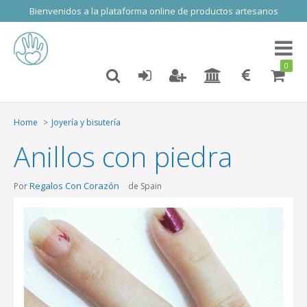
Bienvenidos a la plataforma online de productos artesanos
Toggl
naviga
0
Home
Joyería y bisutería
Anillos con piedra
Regalos Con Corazón
Por
de Spain