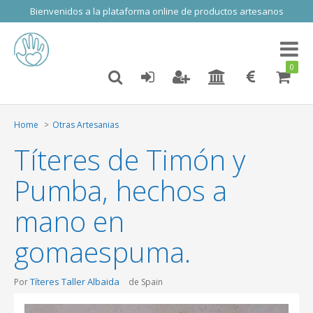
Bienvenidos a la plataforma online de productos artesanos
Toggl
naviga
0
Home
Otras Artesanias
Títeres de Timón y
Pumba, hechos a
mano en
gomaespuma.
Títeres Taller Albaida
Por
de Spain