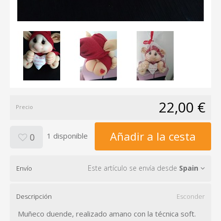
22,00 €
Precio
Añadir a la cesta
1 disponible
0
Este artículo se envía desde
Spain
Envío
Descripción
Esconder
Muñeco duende, realizado amano con la técnica soft.