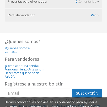
Preguntas para el vendedor
0
Comentarios
Perfil de vendedor
Ver
¿Quiénes somos?
¿Quiénes somos?
Contacto
Para vendedores
¿Cómo abrir una tienda?
Funcionamiento Artesanum
Hacer fotos que vendan
AYUDA
Regístrese a nuestro boletín
SUSCRIPCIÓN
Copyright © 2016 Castelltort Ldt. All rights reserved.
Hemos colocado las cookies en su ordenador para ayudar a
Términos y condiciones
Política de privacidad
Cookies
hacer este sitio web mejor. Puede cambiar la configuración de