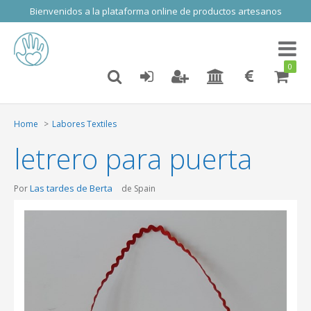
Bienvenidos a la plataforma online de productos artesanos
Toggl
naviga
0
Home
Labores Textiles
letrero para puerta
Las tardes de Berta
Por
de Spain