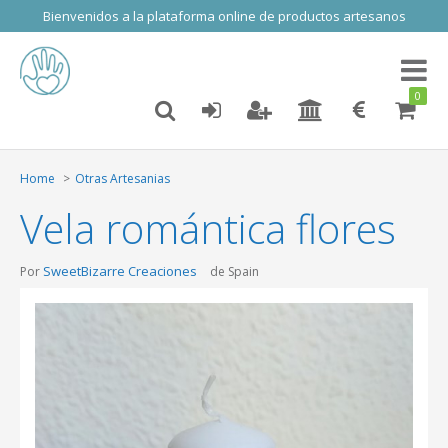
Bienvenidos a la plataforma online de productos artesanos
Toggl
naviga
0
Home
Otras Artesanias
Vela romántica flores
SweetBizarre Creaciones
Por
de Spain