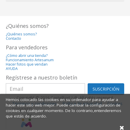
¿Quiénes somos?
¿Quiénes somos?
Contacto
Para vendedores
¿Cómo abrir una tienda?
Funcionamiento Artesanum
Hacer fotos que vendan
AYUDA
Regístrese a nuestro boletín
SUSCRIPCIÓN
Copyright © 2016 Castelltort Ldt. All rights reserved.
Hemos colocado las cookies en su ordenador para ayudar a
Términos y condiciones
Política de privacidad
Cookies
hacer este sitio web mejor. Puede cambiar la configuración de
POWERED
cookies en cualquier momento. De lo contrario,entenderemos
BY
que estás de acuerdo.